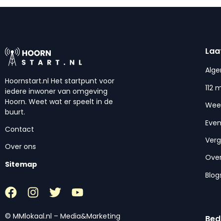
Laa
Alg
Hoornstart.nl Het startpunt voor
112 
iedere inwoner van omgeving
Hoorn. Weet wat er speelt in de
Wee
buurt.
Eve
Contact
Ver
Over ons
Over
Sitemap
Blog
© MMlokaal.nl – Media&Marketing
Bed