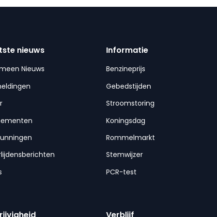
tste nieuws
Informatie
emeen Nieuws
Benzineprijs
meldingen
Gebedstijden
r
Stroomstoring
nementen
Koningsdag
gunningen
Rommelmarkt
lijdensberichten
Stemwijzer
s
PCR-test
rijvigheid
Verblijf