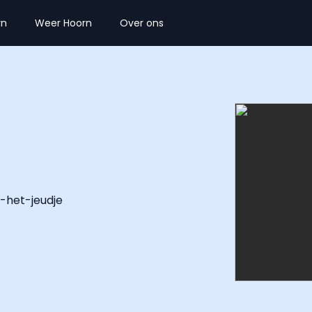
rn
Weer Hoorn
Over ons
-het-jeudje