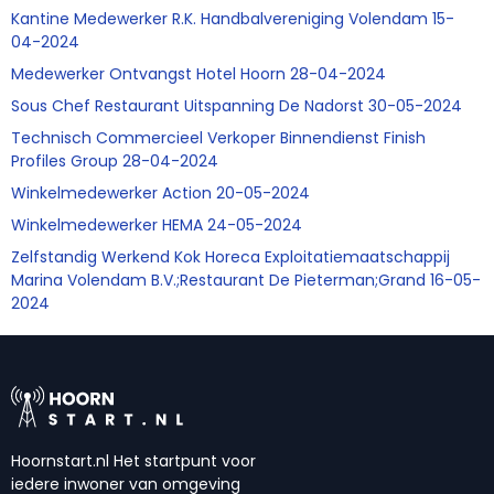
Kantine Medewerker R.K. Handbalvereniging Volendam 15-
04-2024
Medewerker Ontvangst Hotel Hoorn 28-04-2024
Sous Chef Restaurant Uitspanning De Nadorst 30-05-2024
Technisch Commercieel Verkoper Binnendienst Finish
Profiles Group 28-04-2024
Winkelmedewerker Action 20-05-2024
Winkelmedewerker HEMA 24-05-2024
Zelfstandig Werkend Kok Horeca Exploitatiemaatschappij
Marina Volendam B.V.;Restaurant De Pieterman;Grand 16-05-
2024
Hoornstart.nl Het startpunt voor
iedere inwoner van omgeving