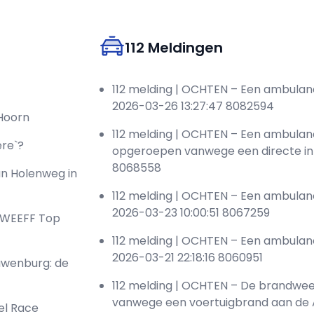
112 Meldingen
112 melding | OCHTEN – Een ambula
2026-03-26 13:27:47 8082594
 Hoorn
112 melding | OCHTEN – Een ambulan
ere`?
opgeroepen vanwege een directe inz
8068558
an Holenweg in
112 melding | OCHTEN – Een ambulan
2026-03-23 10:00:51 8067259
e WEEFF Top
112 melding | OCHTEN – Een ambula
2026-03-21 22:18:16 8060951
uwenburg: de
112 melding | OCHTEN – De brandwe
vanwege een voertuigbrand aan de A
el Race