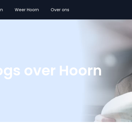
rn
Weer Hoorn
Over ons
logs over Hoorn