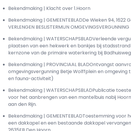
Bekendmaking | Klacht over 1.Hoorn
Bekendmaking | GEMEENTEBLADDe Wieken 94, 1622 G
VERLENGEN BESLISTERMIJN OMGEVINGSVERGUNNING
Bekendmaking | WATERSCHAPSBLADVerleende vergun
plaatsen van een hekwerk en bankjes bij stadsstrand
kernzone van de primaire waterkering bij Badhuisweg 
Bekendmaking | PROVINCIAAL BLADOntvangst aanvr
omgevingsvergunning Betje Wolffplein en omgeving t
en fauna-activiteit)
Bekendmaking | WATERSCHAPSBLADPublicatie toest
voor het aanbrengen van een mantelbuis nabij Hoorn
aan den Rijn.
Bekendmaking | GEMEENTEBLADToestemming voor he
een dakkapel en een bestaande dakkapel vervangen, 
2635EB Den Hoorn