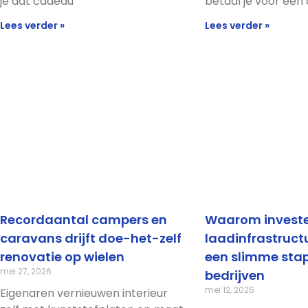
je dat cadeau
betaal je voor een 
Lees verder »
Lees verder »
Recordaantal campers en
Waarom investe
caravans drijft doe-het-zelf
laadinfrastructu
renovatie op wielen
een slimme stap
mei 27, 2026
bedrijven
mei 12, 2026
Eigenaren vernieuwen interieur