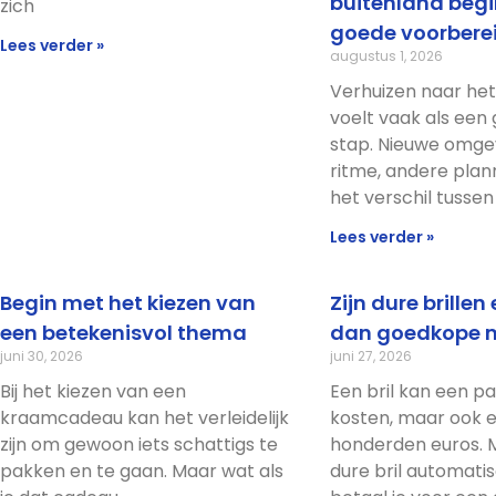
buitenland begi
zich
goede voorbere
Lees verder »
augustus 1, 2026
Verhuizen naar het
voelt vaak als een g
stap. Nieuwe omge
ritme, andere plann
het verschil tussen
Lees verder »
Begin met het kiezen van
Zijn dure brillen
een betekenisvol thema
dan goedkope 
juni 30, 2026
juni 27, 2026
Bij het kiezen van een
Een bril kan een pa
kraamcadeau kan het verleidelijk
kosten, maar ook 
zijn om gewoon iets schattigs te
honderden euros. M
pakken en te gaan. Maar wat als
dure bril automati