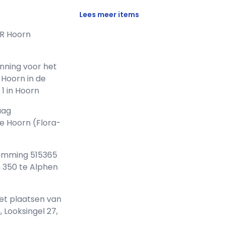
Lees meer items
R Hoorn
ning voor het
 Hoorn in de
1 in Hoorn
aag
e Hoorn (Flora-
emming 515365
 350 te Alphen
t plaatsen van
Looksingel 27,