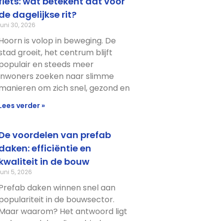
fiets: wat betekent dat voor
de dagelijkse rit?
juni 30, 2026
Hoorn is volop in beweging. De
stad groeit, het centrum blijft
populair en steeds meer
inwoners zoeken naar slimme
manieren om zich snel, gezond en
Lees verder »
De voordelen van prefab
daken: efficiëntie en
kwaliteit in de bouw
juni 5, 2026
Prefab daken winnen snel aan
populariteit in de bouwsector.
Maar waarom? Het antwoord ligt