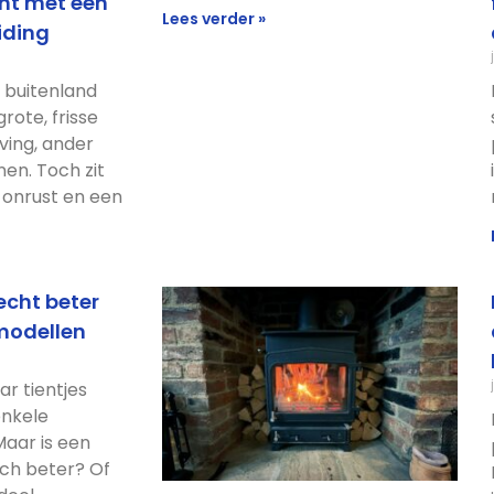
nt met een
Lees verder »
iding
 buitenland
rote, frisse
ving, ander
en. Toch zit
 onrust en een
 echt beter
modellen
ar tientjes
enkele
aar is een
sch beter? Of