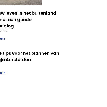
uw leven in het buitenland
met een goede
eiding
 2026
r »
 tips voor het plannen van
gje Amsterdam
r »