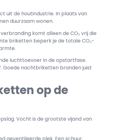
 uit de houtindustrie. In plaats van
innen duurzaam wonen.
 verbranding komt alleen de CO₂ vrij die
nte briketten beperk je de totale CO₂-
warmte.
nde luchttoevoer in de opstartfase.
f. Goede nachtbriketten branden juist
ketten op de
pslag. Vocht is de grootste vijand van
d geventileerde plek. Een schuur,