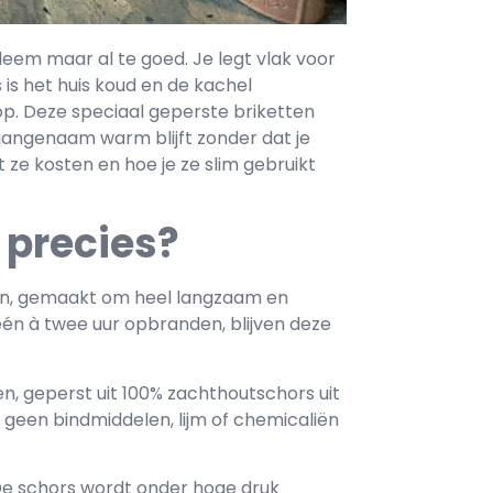
bleem maar al te goed. Je legt vlak voor
is het huis koud en de kachel
 op. Deze speciaal geperste briketten
aangenaam warm blijft zonder dat je
wat ze kosten en hoe je ze slim gebruikt
 precies?
ten, gemaakt om heel langzaam en
één à twee uur opbranden, blijven deze
, geperst uit 100% zachthoutschors uit
geen bindmiddelen, lijm of chemicaliën
. De schors wordt onder hoge druk