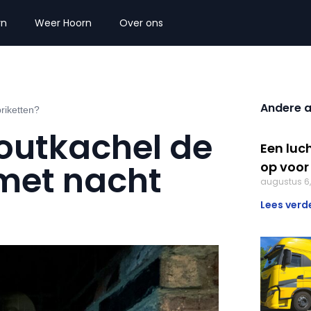
rn
Weer Hoorn
Over ons
Andere a
riketten?
outkachel de
Een luch
met nacht
op voor
augustus 6
Lees verde