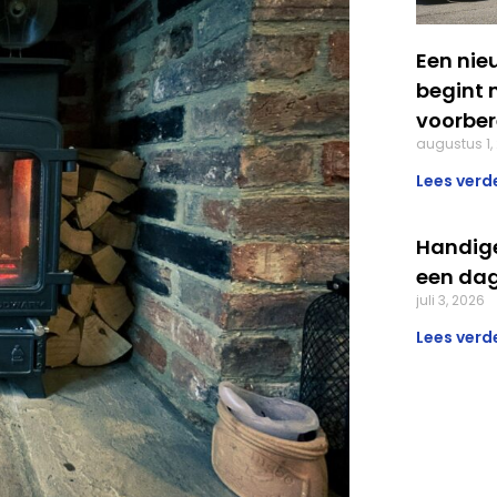
Een nie
begint 
voorber
augustus 1,
Lees verde
Handige
een da
juli 3, 2026
Lees verde