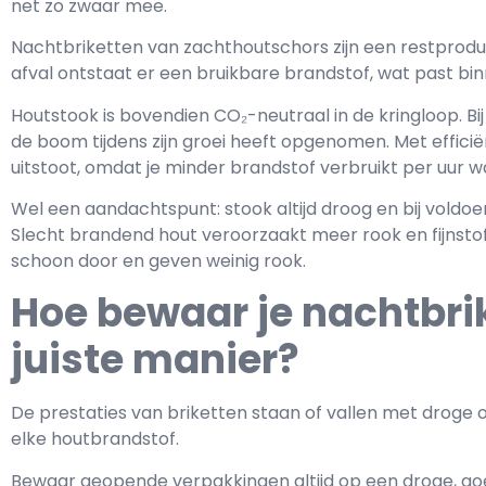
net zo zwaar mee.
Nachtbriketten van zachthoutschors zijn een restproduct
afval ontstaat er een bruikbare brandstof, wat past b
Houtstook is bovendien CO₂-neutraal in de kringloop. Bij
de boom tijdens zijn groei heeft opgenomen. Met efficië
uitstoot, omdat je minder brandstof verbruikt per uur 
Wel een aandachtspunt: stook altijd droog en bij voldoe
Slecht brandend hout veroorzaakt meer rook en fijnsto
schoon door en geven weinig rook.
Hoe bewaar je nachtbri
juiste manier?
De prestaties van briketten staan of vallen met droge o
elke houtbrandstof.
Bewaar geopende verpakkingen altijd op een droge, goe