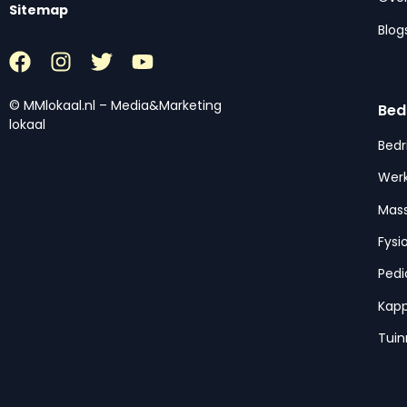
Sitemap
Blog
© MMlokaal.nl – Media&Marketing
Bed
lokaal
Bedr
Werk
Mas
Fysi
Pedi
Kap
Tui