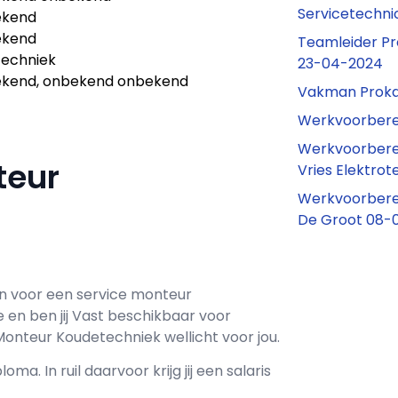
Servicetechn
ekend
ekend
Teamleider Pr
techniek
23-04-2024
kend, onbekend onbekend
Vakman Proka
Werkvoorbere
Werkvoorberei
teur
Vries Elektro
Werkvoorbere
De Groot 08-
n voor een
service monteur
e en ben jij
Vast
beschikbaar voor
Monteur Koudetechniek wellicht voor jou.
loma. In ruil daarvoor krijg jij een salaris