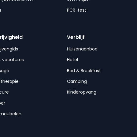
s
PCR-test
rijvigheid
Verblijf
ijvengids
Huizenaanbod
 vacatures
Hotel
sage
Bed & Breakfast
otherapie
Camping
cure
Kinderopvang
per
nmeubelen