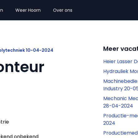
rn
Weer Hoorn
Over ons
Meer vacat
olytechniek 10-04-2024
nteur
Heier Lasser 
Hydrauliek Mo
Machinebedien
Industry 20-0
Mechanic Mech
28-04-2024
Productie-me
strie
2024
Productiemed
kend onbekend