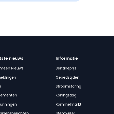
tste nieuws
Informatie
emeen Nieuws
Benzineprijs
meldingen
Gebedstijden
r
Stroomstoring
nementen
Koningsdag
gunningen
Rommelmarkt
lijdensberichten
Stemwijzer