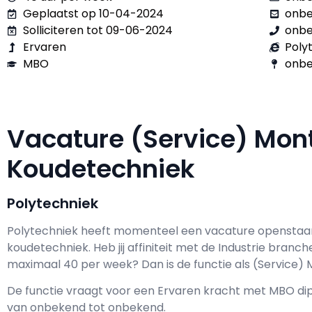
Geplaatst op 10-04-2024
onb
Solliciteren tot 09-06-2024
onb
Ervaren
Poly
MBO
onbe
Vacature (Service) Mon
Koudetechniek
Polytechniek
Polytechniek h
eeft momenteel een vacature openstaa
koudetechniek
. Heb jij affiniteit met de Industrie branch
maximaal
40 per week? Dan is de functie als
(Service) 
De functie vraagt voor een
Ervaren kracht met
MBO
dip
van
onbekend
tot
onbekend.