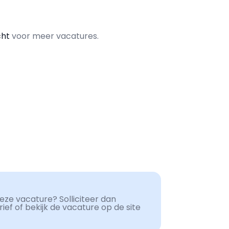
cht
voor meer vacatures.
ze vacature? Solliciteer dan
ef of bekijk de vacature op de site