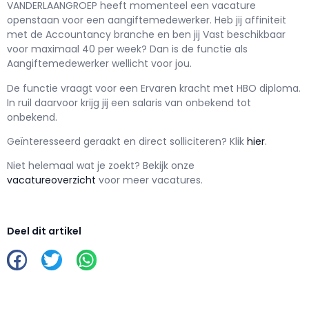
VANDERLAANGROEP h
eeft momenteel een vacature
openstaan voor een
aangiftemedewerker
. Heb jij affiniteit
met de Accountancy branche en ben jij
Vast
beschikbaar
voor maximaal
40 per week? Dan is de functie als
Aangiftemedewerker wellicht voor jou.
De functie vraagt voor een
Ervaren kracht met
HBO
diploma.
In ruil daarvoor krijg jij een salaris van
onbekend
tot
onbekend.
Geïnteresseerd geraakt en d
irect solliciteren? Klik
hier
.
Niet helemaal wat je zoekt? Bekijk onze
vacatureoverzicht
voor meer vacatures.
Deel dit artikel