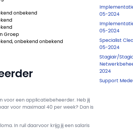
Implementatie
kend onbekend
05-2024
ekend
Implementatie
ekend
05-2024
n Groep
Specialist Cl
kend, onbekend onbekend
05-2024
Stagiair/Stagi
Netwerkbehee
heerder
2024
Support Mede
n voor een
applicatiebeheerder
. Heb jij
baar voor maximaal
40 per week? Dan is
loma. In ruil daarvoor krijg jij een salaris