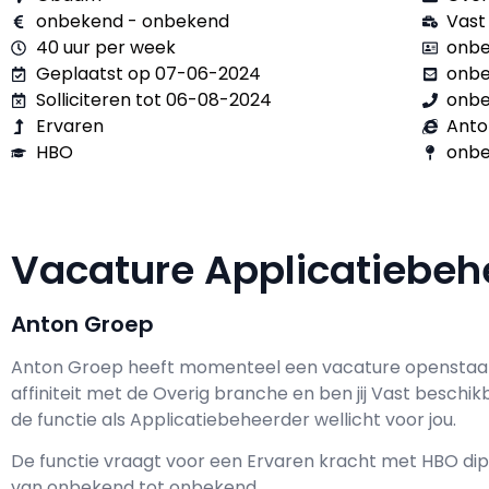
onbekend - onbekend
Vast
40 uur per week
onbe
Geplaatst op 07-06-2024
onb
Solliciteren tot 06-08-2024
onb
Ervaren
Anto
HBO
onbe
Vacature Applicatiebe
Anton Groep
Anton Groep h
eeft momenteel een vacature openstaa
affiniteit met de Overig branche en ben jij
Vast
beschik
de functie als
Applicatiebeheerder wellicht voor jou.
De functie vraagt voor een
Ervaren kracht met
HBO
dip
van
onbekend
tot
onbekend.