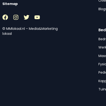
Over
Sitemap
Blog
© MMlokaal.nl – Media&Marketing
Bed
lokaal
Bedr
Werk
Mas
Fysi
Pedi
Kap
Tui