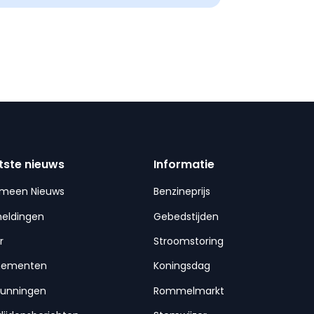
tste nieuws
Informatie
emeen Nieuws
Benzineprijs
meldingen
Gebedstijden
r
Stroomstoring
nementen
Koningsdag
gunningen
Rommelmarkt