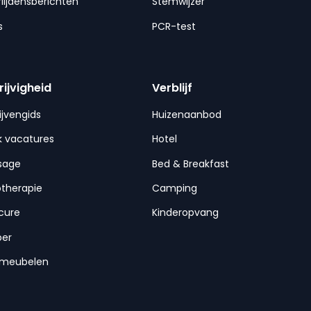
lijdensberichten
Stemwijzer
s
PCR-test
rijvigheid
Verblijf
ijvengids
Huizenaanbod
 vacatures
Hotel
sage
Bed & Breakfast
otherapie
Camping
cure
Kinderopvang
per
nmeubelen