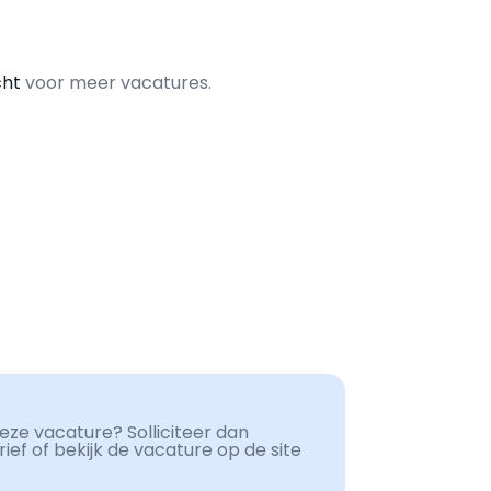
cht
voor meer vacatures.
ze vacature? Solliciteer dan
ef of bekijk de vacature op de site