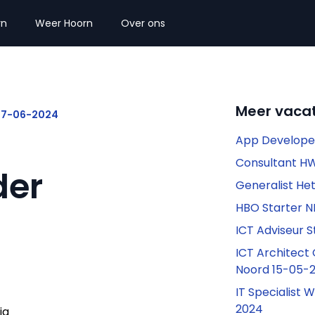
rn
Weer Hoorn
Over ons
Meer vacat
 07-06-2024
App Develope
Consultant H
der
Generalist He
HBO Starter 
ICT Adviseur 
ICT Architect
Noord 15-05-
IT Specialist 
2024
ig