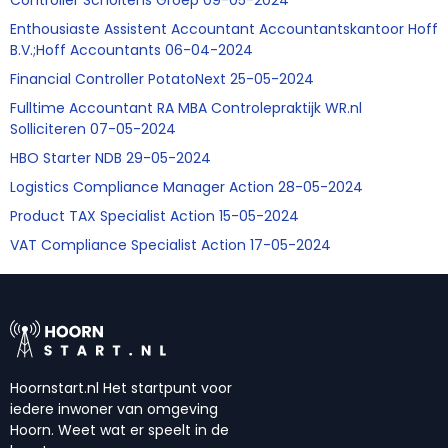
Controller Scholtens Groep 09-05-2024
Enthousiaste Assistent Accountant Accountantskantoor Hoff
B.V.;Hoff Accountants 06-04-2024
Financial Controller PotatoNext 25-05-2024
Fulltime Accountant RA MBA Controlepraktijk WR.nl
Solliciteren 07-05-2024
HBO Starter NDB 29-05-2024
Logistics Compliance Manager Action 28-05-2024
Product TAX Specialist Action 15-05-2024
VAT Compliance Specialist Action 17-05-2024
Hoornstart.nl Het startpunt voor
iedere inwoner van omgeving
Hoorn. Weet wat er speelt in de