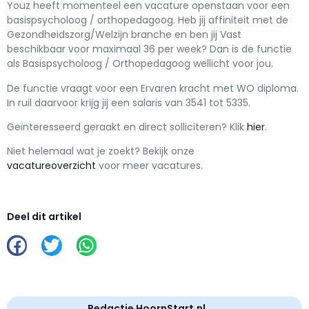
Youz h
eeft momenteel een vacature openstaan voor een
basispsycholoog / orthopedagoog
. Heb jij affiniteit met de
Gezondheidszorg/Welzijn branche en ben jij
Vast
beschikbaar voor maximaal
36 per week? Dan is de functie
als
Basispsycholoog / Orthopedagoog wellicht voor jou.
De functie vraagt voor een
Ervaren kracht met
WO
diploma.
In ruil daarvoor krijg jij een salaris van
3541
tot
5335.
Geïnteresseerd geraakt en d
irect solliciteren? Klik
hier
.
Niet helemaal wat je zoekt? Bekijk onze
vacatureoverzicht
voor meer vacatures.
Deel dit artikel
Redactie HoornStart.nl