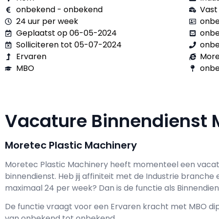
onbekend - onbekend
Vast
24 uur per week
onbe
Geplaatst op 06-05-2024
onb
Solliciteren tot 05-07-2024
onb
Ervaren
More
MBO
onbe
Vacature Binnendienst
Moretec Plastic Machinery
Moretec Plastic Machinery h
eeft momenteel een vacat
binnendienst
. Heb jij affiniteit met de Industrie branche 
maximaal
24 per week? Dan is de functie als
Binnendien
De functie vraagt voor een
Ervaren kracht met
MBO
dip
van
onbekend
tot
onbekend.