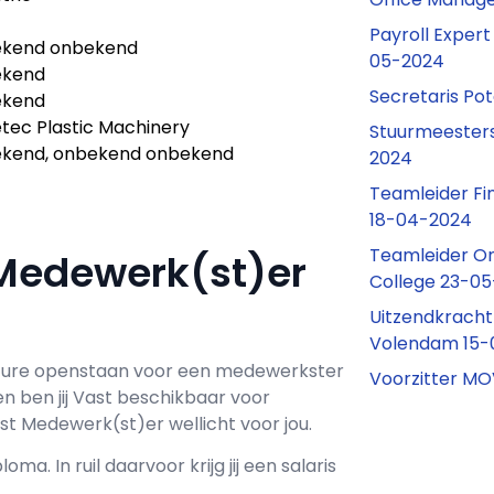
Payroll Exper
kend onbekend
05-2024
ekend
Secretaris Po
ekend
tec Plastic Machinery
Stuurmeesters
kend, onbekend onbekend
2024
Teamleider Fi
18-04-2024
Teamleider Ond
 Medewerk(st)er
College 23-0
Uitzendkracht
Volendam 15-
ure openstaan voor een
medewerkster
Voorzitter MO
en ben jij
Vast
beschikbaar voor
st Medewerk(st)er wellicht voor jou.
loma. In ruil daarvoor krijg jij een salaris