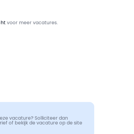
cht
voor meer vacatures.
ze vacature? Solliciteer dan
ef of bekijk de vacature op de site