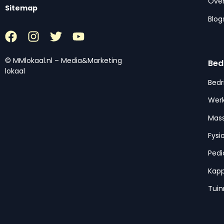
Over
Sitemap
Blog
© MMlokaal.nl – Media&Marketing
Bed
lokaal
Bedr
Werk
Mas
Fysi
Pedi
Kap
Tui