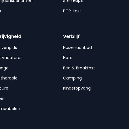
lijdensberichten
Stemwijzer
s
PCR-test
rijvigheid
Verblijf
ijvengids
Huizenaanbod
 vacatures
Hotel
sage
Bed & Breakfast
otherapie
Camping
cure
Kinderopvang
per
nmeubelen