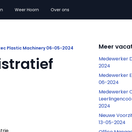
rn
Weer Hoorn
Over ons
Meer vacat
tec Plastic Machinery 06-05-2024
tratief
Medewerker D
2024
Medewerker E
06-2024
Medewerker O
Leerlingencoör
2024
Nieuwe Voorzi
13-05-2024
strie
Office Manage