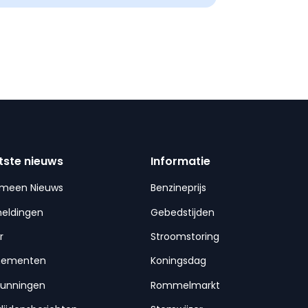
tste nieuws
Informatie
emeen Nieuws
Benzineprijs
meldingen
Gebedstijden
r
Stroomstoring
nementen
Koningsdag
gunningen
Rommelmarkt