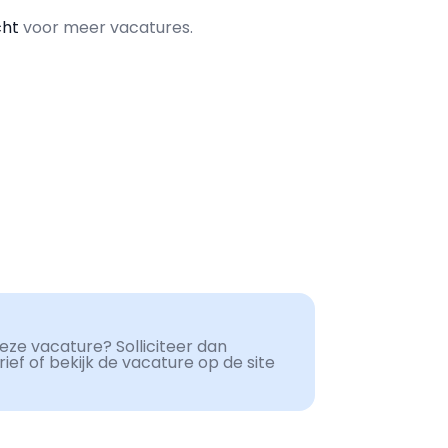
cht
voor meer vacatures.
ze vacature? Solliciteer dan
ef of bekijk de vacature op de site