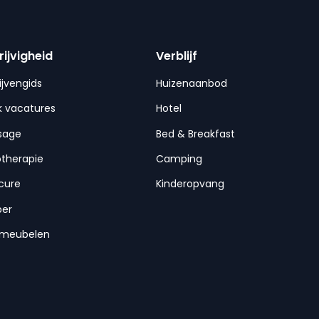
rijvigheid
Verblijf
ijvengids
Huizenaanbod
 vacatures
Hotel
sage
Bed & Breakfast
otherapie
Camping
cure
Kinderopvang
per
nmeubelen