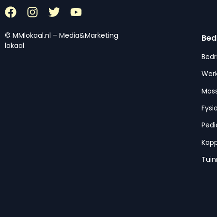
© MMlokaal.nl – Media&Marketing
Bed
lokaal
Bedr
Werk
Mas
Fysi
Pedi
Kap
Tui