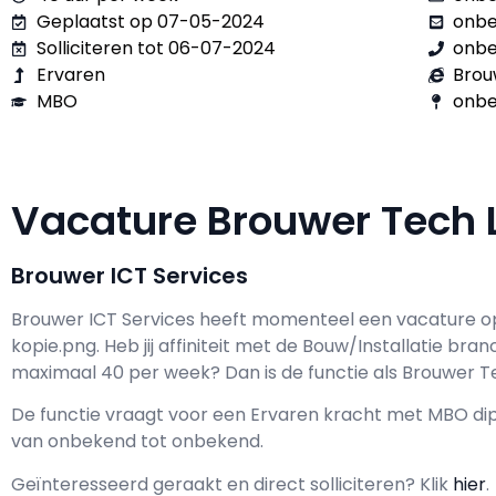
Geplaatst op 07-05-2024
onb
Solliciteren tot 06-07-2024
onb
Ervaren
Brou
MBO
onbe
Vacature Brouwer Tech
Brouwer ICT Services
Brouwer ICT Services h
eeft momenteel een vacature o
kopie.png
. Heb jij affiniteit met de Bouw/Installatie bran
maximaal
40 per week? Dan is de functie als
Brouwer Te
De functie vraagt voor een
Ervaren kracht met
MBO
dip
van
onbekend
tot
onbekend.
Geïnteresseerd geraakt en d
irect solliciteren? Klik
hier
.