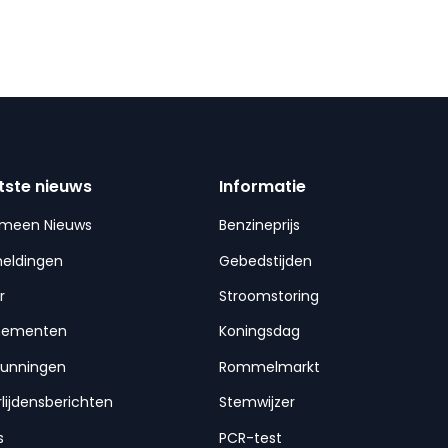
tste nieuws
Informatie
emeen Nieuws
Benzineprijs
meldingen
Gebedstijden
r
Stroomstoring
nementen
Koningsdag
gunningen
Rommelmarkt
lijdensberichten
Stemwijzer
s
PCR-test