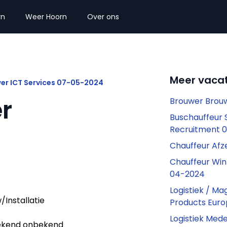
rn
Weer Hoorn
Over ons
Meer vacat
er ICT Services 07-05-2024
r
Brouwer Brouw
Buschauffeur 
Recruitment 
Chauffeur Afz
Chauffeur Win
04-2024
Logistiek / Ma
/Installatie
Products Eur
Logistiek Med
kend onbekend