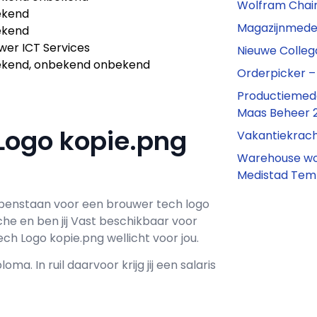
Wolfram Chai
ekend
Magazijnmede
ekend
wer ICT Services
Nieuwe Colleg
kend, onbekend onbekend
Orderpicker –
Productiemed
Maas Beheer 
 Logo kopie.png
Vakantiekrach
Warehouse wor
Medistad Te
penstaan voor een
brouwer tech logo
che en ben jij
Vast
beschikbaar voor
ch Logo kopie.png wellicht voor jou.
loma. In ruil daarvoor krijg jij een salaris