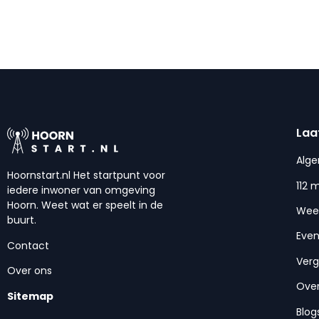
Laa
Alg
Hoornstart.nl Het startpunt voor
112 
iedere inwoner van omgeving
Hoorn. Weet wat er speelt in de
Wee
buurt.
Eve
Contact
Ver
Over ons
Over
Sitemap
Blog