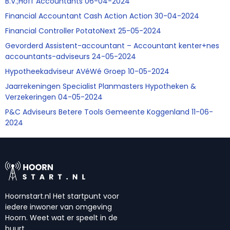
B.V.;Hoff Accountants 06-04-2024
Financial Accountant Cash Action Action 30-04-2024
Financial Controller PotatoNext 25-05-2024
Gevorderd Assistent-accountant – Accountant kenter+nes
accountants-adviseurs 24-05-2024
Hypotheekadviseur AVéWé Groep 10-05-2024
Jaarrekeningen Specialist Planmasters Hypotheken &
Verzekeringen 04-05-2024
P&C Adviseurs Betere Tools Gemeente Koggenland 11-06-
2024
Hoornstart.nl Het startpunt voor
iedere inwoner van omgeving
Hoorn. Weet wat er speelt in de
buurt.