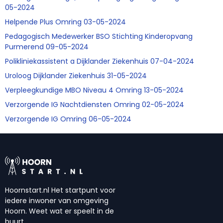
05-2024
Helpende Plus Omring 03-05-2024
Pedagogisch Medewerker BSO Stichting Kinderopvang
Purmerend 09-05-2024
Polikliniekassistent a Dijklander Ziekenhuis 07-04-2024
Uroloog Dijklander Ziekenhuis 31-05-2024
Verpleegkundige MBO Niveau 4 Omring 13-05-2024
Verzorgende IG Nachtdiensten Omring 02-05-2024
Verzorgende IG Omring 06-05-2024
Hoornstart.nl Het startpunt voor
iedere inwoner van omgeving
Hoorn. Weet wat er speelt in de
buurt.