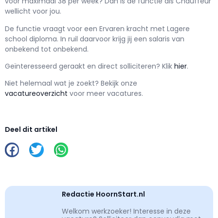
voor maximaal
38 per week? Dan is de functie als
Chauffeur
wellicht voor jou.
De functie vraagt voor een
Ervaren kracht met
Lagere
school
diploma. In ruil daarvoor krijg jij een salaris van
onbekend
tot
onbekend.
Geïnteresseerd geraakt en d
irect solliciteren? Klik
hier
.
Niet helemaal wat je zoekt? Bekijk onze
vacatureoverzicht
voor meer vacatures.
Deel dit artikel
Redactie HoornStart.nl
Welkom werkzoeker! Interesse in deze