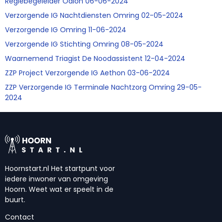
Regiebegeleider Odion 06-06-2024
Verzorgende IG Nachtdiensten Omring 02-05-2024
Verzorgende IG Omring 11-06-2024
Verzorgende IG Stichting Omring 08-05-2024
Waarnemend Triagist De Noodassistent 12-04-2024
ZZP Project Verzorgende IG Aethon 03-06-2024
ZZP Verzorgende IG Terminale Nachtzorg Omring 29-05-
2024
Hoornstart.nl Het startpunt voor
iedere inwoner van omgeving
Hoorn. Weet wat er speelt in de
buurt.
Contact