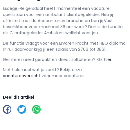
Esdégé-Reigersdaal h
eeft momenteel een vacature
openstaan voor een
ambulant cliëntbegeleider
. Heb jij
affiniteit met de Accountancy branche en ben jij
Vast
beschikbaar voor maximaal
36 per week? Dan is de functie
als
Cliëntbegeleider Ambulant wellicht voor jou.
De functie vraagt voor een
Ervaren kracht met
HBO
diploma.
In ruil daarvoor krijg jij een salaris van
2766
tot
3861.
Geïnteresseerd geraakt en d
irect solliciteren? Klik
hier
.
Niet helemaal wat je zoekt? Bekijk onze
vacatureoverzicht
voor meer vacatures.
Deel dit artikel