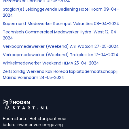
Pizzamaker Domino’s 01-05-2024
Stagiair(e) Leidinggevende Bediening Hotel Hoorn 09-04-
2024
Supermarkt Medewerker Roompot Vakanties 08-04-2024
Technisch Commercieel Medewerker Hydro-West 12-04-
2024
Verkoopmedewerker (Weekend) A.S. Watson 27-05-2024
Verkoopmedewerker (Weekend) Trekpleister 17-04-2024
Winkelmedewerker Weekend HEMA 25-04-2024
Zelfstandig Werkend Kok Horeca Exploitatiemaatschappij
Marina Volendam 24-05-2024
Hoornstart.nl Het startpunt voor
iedere inwoner van omgeving