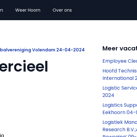
rn
Weer Hoorn
Over ons
Meer vacat
dbalvereniging Volendam 24-04-2024
rcieel
Employee Cle
Hoofd Techni
International
Logistic Servi
2024
Logistics Supp
Eekhoorn 04-
Logistiek Man
Research B.V.;
ig
Beweging’ 09