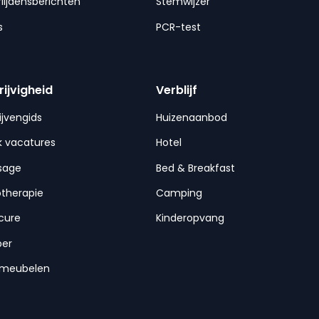
lijdensberichten
Stemwijzer
s
PCR-test
rijvigheid
Verblijf
ijvengids
Huizenaanbod
 vacatures
Hotel
sage
Bed & Breakfast
otherapie
Camping
cure
Kinderopvang
per
nmeubelen