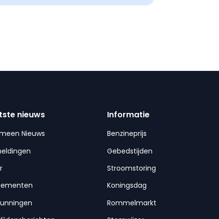
tste nieuws
Informatie
emeen Nieuws
Benzineprijs
meldingen
Gebedstijden
r
Stroomstoring
nementen
Koningsdag
gunningen
Rommelmarkt