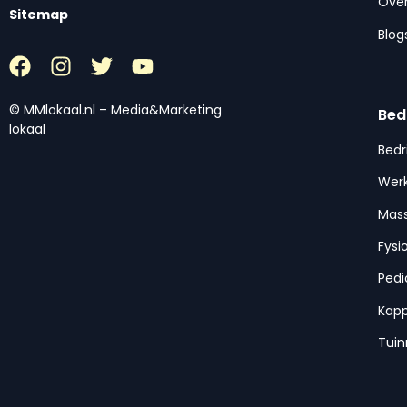
Over
Sitemap
Blog
© MMlokaal.nl – Media&Marketing
Bed
lokaal
Bedr
Werk
Mas
Fysi
Pedi
Kap
Tui