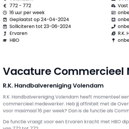
772 - 772
Vast
16 uur per week
onbe
Geplaatst op 24-04-2024
onb
Solliciteren tot 23-06-2024
onb
Ervaren
R.K.
HBO
onbe
Vacature Commercieel
R.K. Handbalvereniging Volendam
R.K. Handbalvereniging Volendam h
eeft momenteel een
commercieel medewerker
. Heb jij affiniteit met de Ove
voor maximaal
16 per week? Dan is de functie als
Commer
De functie vraagt voor een
Ervaren kracht met
HBO
dip
van
772
tot
772.