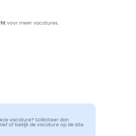
cht
voor meer vacatures.
ze vacature? Solliciteer dan
ef of bekijk de vacature op de site