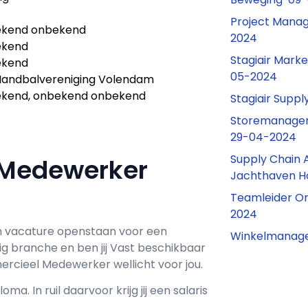
Project Manag
kend onbekend
2024
ekend
Stagiair Marke
ekend
05-2024
 Handbalvereniging Volendam
kend, onbekend onbekend
Stagiair Supp
Storemanager
29-04-2024
Supply Chain A
 Medewerker
Jachthaven H
Teamleider On
2024
 vacature openstaan voor een
Winkelmanage
rig branche en ben jij
Vast
beschikbaar
cieel Medewerker wellicht voor jou.
loma. In ruil daarvoor krijg jij een salaris