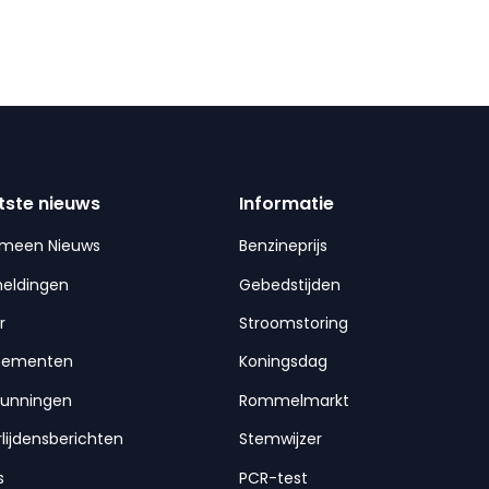
tste nieuws
Informatie
emeen Nieuws
Benzineprijs
meldingen
Gebedstijden
r
Stroomstoring
nementen
Koningsdag
gunningen
Rommelmarkt
lijdensberichten
Stemwijzer
s
PCR-test