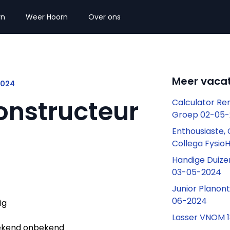
rn
Weer Hoorn
Over ons
Meer vacat
2024
nstructeur
Calculator Re
Groep 02-05
Enthousiaste,
Collega Fysi
Handige Duiz
03-05-2024
Junior Planon
06-2024
ig
Lasser VNOM 
kend onbekend