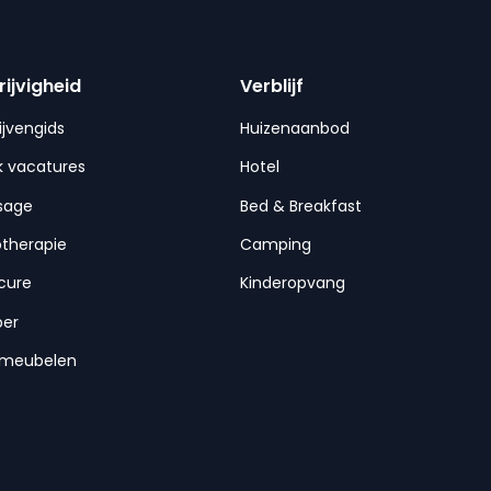
rijvigheid
Verblijf
ijvengids
Huizenaanbod
 vacatures
Hotel
sage
Bed & Breakfast
otherapie
Camping
cure
Kinderopvang
per
nmeubelen