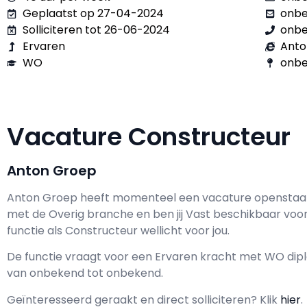
Geplaatst op 27-04-2024
onb
Solliciteren tot 26-06-2024
onb
Ervaren
Anto
WO
onbe
Vacature Constructeur
Anton Groep
Anton Groep h
eeft momenteel een vacature openstaa
met de Overig branche en ben jij
Vast
beschikbaar voo
functie als
Constructeur wellicht voor jou.
De functie vraagt voor een
Ervaren kracht met
WO
dipl
van
onbekend
tot
onbekend.
Geïnteresseerd geraakt en d
irect solliciteren? Klik
hier
.