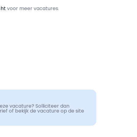
cht
voor meer vacatures.
ze vacature? Solliciteer dan
ef of bekijk de vacature op de site