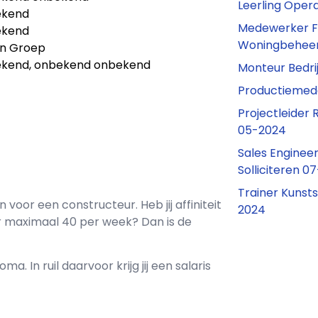
Leerling Oper
ekend
Medewerker Fi
ekend
Woningbeheer
n Groep
kend, onbekend onbekend
Monteur Bedr
Productiemed
Projectleider 
05-2024
Sales Enginee
Solliciteren 
Trainer Kunst
n voor een
constructeur
. Heb jij affiniteit
2024
r maximaal
40 per week? Dan is de
oma. In ruil daarvoor krijg jij een salaris