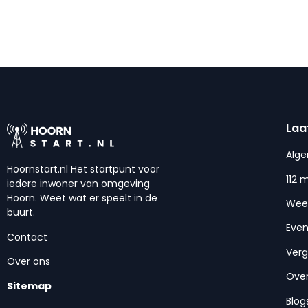
Laa
Alg
Hoornstart.nl Het startpunt voor
112 
iedere inwoner van omgeving
Hoorn. Weet wat er speelt in de
Wee
buurt.
Eve
Contact
Ver
Over ons
Over
Sitemap
Blog