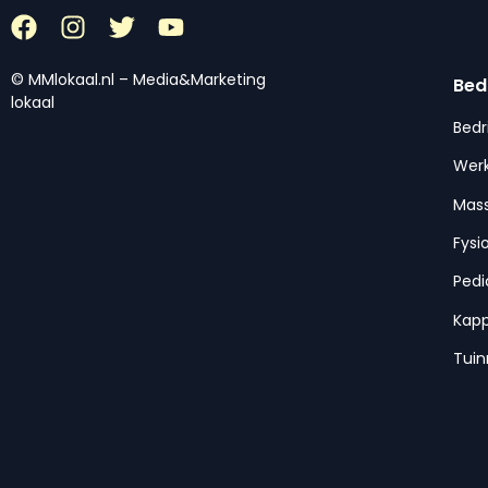
© MMlokaal.nl – Media&Marketing
Bed
lokaal
Bedr
Werk
Mas
Fysi
Pedi
Kap
Tui