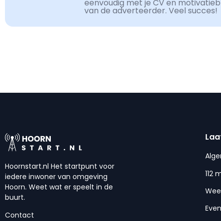
eenvoudig met je CV en motivatiebri
van de adverteerder. Veel succes!
Laa
Alg
Hoornstart.nl Het startpunt voor
112 
iedere inwoner van omgeving
Hoorn. Weet wat er speelt in de
Wee
buurt.
Eve
Contact