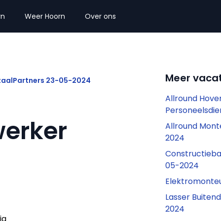
rn
Weer Hoorn
Over ons
Meer vacat
taalPartners 23-05-2024
Allround Hoven
Personeelsdie
erker
Allround Mont
2024
Constructieba
05-2024
Elektromonte
Lasser Buiten
2024
ig