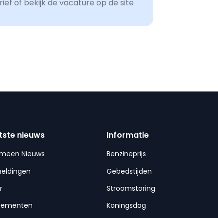
ef of bekijk de vacature op de site
tste nieuws
Informatie
emeen Nieuws
Benzineprijs
meldingen
Gebedstijden
r
Stroomstoring
nementen
Koningsdag