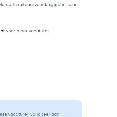
loma. In ruil daarvoor krijg jij een salaris
cht
voor meer vacatures.
ze vacature? Solliciteer dan