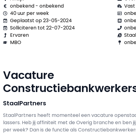
onbekend - onbekend
Vast
40 uur per week
onbe
Geplaatst op 23-05-2024
onb
Solliciteren tot 22-07-2024
onb
Ervaren
Staa
MBO
onbe
Vacature
Constructiebankwerker
StaalPartners
StaalPartners h
eeft momenteel een vacature opensta
lassers
. Heb jij affiniteit met de Overig branche en ben ji
per week? Dan is de functie als
Constructiebankwerkers/