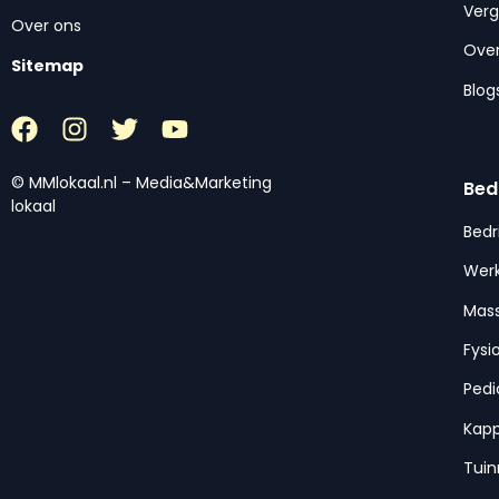
Ver
Over ons
Over
Sitemap
Blog
© MMlokaal.nl – Media&Marketing
Bed
lokaal
Bedr
Werk
Mas
Fysi
Pedi
Kap
Tui