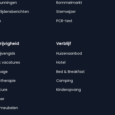
gunningen
Rommelmarkt
lijdensberichten
Stemwijzer
s
PCR-test
rijvigheid
Verblijf
ijvengids
Huizenaanbod
 vacatures
Hotel
sage
Bed & Breakfast
otherapie
Camping
cure
Kinderopvang
per
nmeubelen