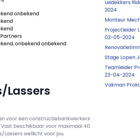
Leidekkers Rid
2024
kend onbekend
Monteur Mech
ekend
ekend
Projectleider 
lPartners
02-05-2024
kend, onbekend onbekend
Renovatieti
Stage Lopen 
Teamleider Pr
23-04-2024
Vakman Proka
s/Lassers
an voor een
constructiebankwerkers
j
Vast
beschikbaar voor maximaal
40
Lassers wellicht voor jou.