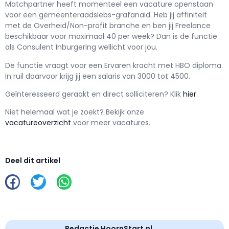
Matchpartner h
eeft momenteel een vacature openstaan
voor een
gemeenteraadslebs-grafanaid
. Heb jij affiniteit
met de Overheid/Non-profit branche en ben jij
Freelance
beschikbaar voor maximaal
40 per week? Dan is de functie
als
Consulent Inburgering wellicht voor jou.
De functie vraagt voor een
Ervaren kracht met
HBO
diploma.
In ruil daarvoor krijg jij een salaris van
3000
tot
4500.
Geïnteresseerd geraakt en d
irect solliciteren? Klik
hier
.
Niet helemaal wat je zoekt? Bekijk onze
vacatureoverzicht
voor meer vacatures.
Deel dit artikel
Redactie HoornStart.nl