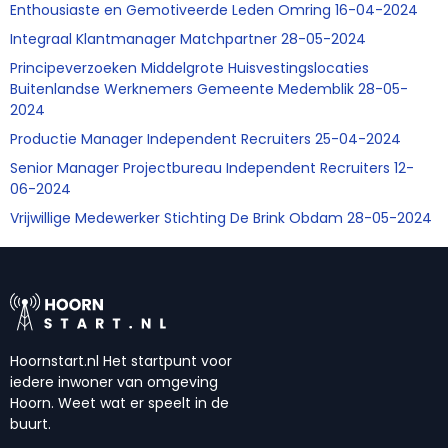
Enthousiaste en Gemotiveerde Leden Omring 16-04-2024
Integraal Klantmanager Matchpartner 28-05-2024
Principeverzoeken Middelgrote Huisvestingslocaties
Buitenlandse Werknemers Gemeente Medemblik 28-05-
2024
Productie Manager Independent Recruiters 25-04-2024
Senior Manager Projectbureau Independent Recruiters 12-
06-2024
Vrijwillige Medewerker Stichting De Brink Obdam 28-05-2024
Hoornstart.nl Het startpunt voor
iedere inwoner van omgeving
Hoorn. Weet wat er speelt in de
buurt.