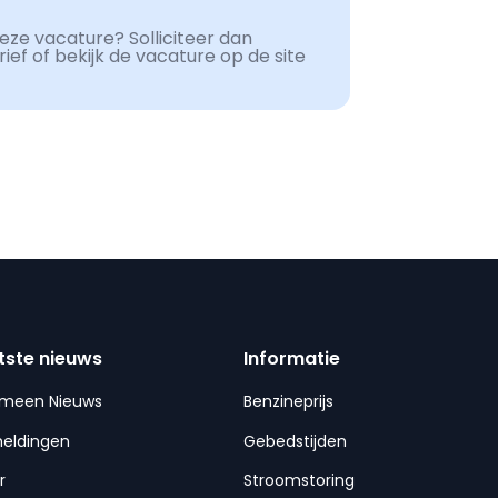
ze vacature? Solliciteer dan
ef of bekijk de vacature op de site
tste nieuws
Informatie
emeen Nieuws
Benzineprijs
meldingen
Gebedstijden
r
Stroomstoring