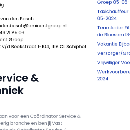
Groep 05-06
ig
Taxichauffeur
05-2024
s van den Bosch
ndenbosch@eminentgroep.nl
Teamleider Fi
43 21 85 06
de Bloesem 1
ent Groep
Vakantie Bijb
 v/d Beekstraat 1-104, 1118 CL Schiphol
Verzorger/Gro
Vrijwilliger 
Werkvoorbere
ervice &
2024
chniek
aan voor een
Coördinator Service &
Overig branche en ben jij
Vast