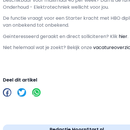
beschikbaar voor maximaal
40 per week? Dan is de fun
Onderhoud - Elektrotechniek wellicht voor jou.
De functie vraagt voor een
Starter kracht met
HBO
dipl
van
onbekend
tot
onbekend.
Geïnteresseerd geraakt en d
irect solliciteren? Klik
hier
.
Niet helemaal wat je zoekt? Bekijk onze
vacatureoverzi
Deel dit artikel
Redactie HoornStart.nl