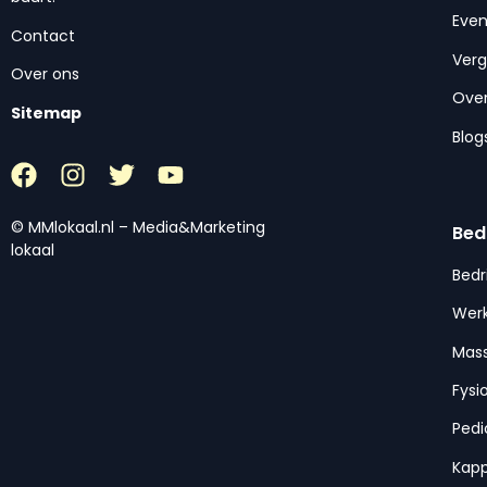
Eve
Contact
Ver
Over ons
Over
Sitemap
Blog
© MMlokaal.nl – Media&Marketing
Bed
lokaal
Bedr
Werk
Mas
Fysi
Pedi
Kap