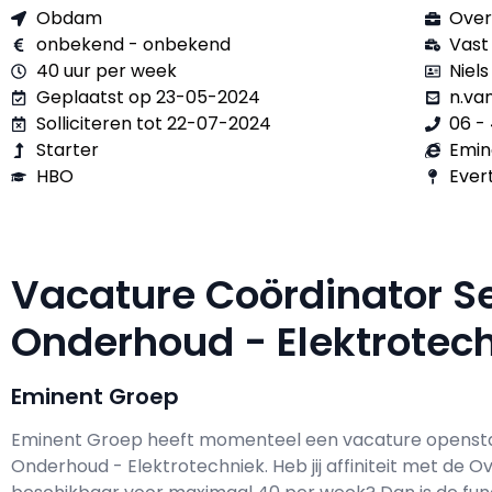
Obdam
Over
onbekend - onbekend
Vast
40 uur per week
Niel
Geplaatst op 23-05-2024
n.va
Solliciteren tot 22-07-2024
06 - 
Starter
Emin
HBO
Evert
Vacature Coördinator S
Onderhoud - Elektrote
Eminent Groep
Eminent Groep h
eeft momenteel een vacature openst
Onderhoud - Elektrotechniek
. Heb jij affiniteit met de 