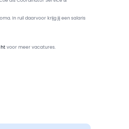
ctie als
Coördinator Service &
oma. In ruil daarvoor krijg jij een salaris
cht
voor meer vacatures.