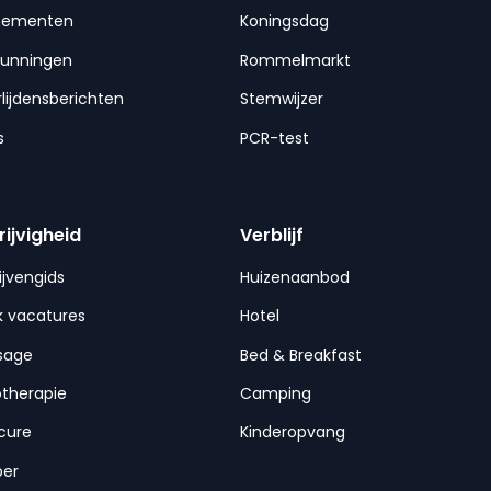
nementen
Koningsdag
gunningen
Rommelmarkt
lijdensberichten
Stemwijzer
s
PCR-test
rijvigheid
Verblijf
ijvengids
Huizenaanbod
 vacatures
Hotel
sage
Bed & Breakfast
otherapie
Camping
cure
Kinderopvang
per