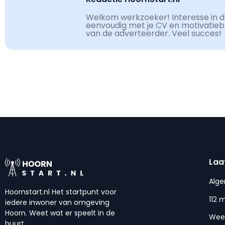
Welkom werkzoeker! Interesse in de
eenvoudig met je CV en motivatiebri
van de adverteerder. Veel succes!
Laa
Alg
Hoornstart.nl Het startpunt voor
112 
iedere inwoner van omgeving
Hoorn. Weet wat er speelt in de
Wee
buurt.