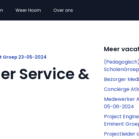
rn
Weer Hoorn
Over ons
Meer vacat
nt Groep 23-05-2024
(Pedagogisch
r Service &
ScholenGroep
Bezorger Med
Conciërge Atl
Medewerker A
05-06-2024
Project Engin
Eminent Groe
Projectleider 