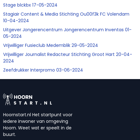
Stage blckbx 17-05-2024
Stagiair Content & Media Stichting Ou00f3k FC Volendam
10-04-2024
Uitgever Jongerencentrum Jongerencentrum Inventas 01-
05-2024
Vrijwilliger Fusieclub Medemblik 29-05-2024
Vrijwilliger Journalist Redacteur Stichting Groot Hart 20-04-
2024
Zeefdrukker Interpromo 03-06-2024
Hoornstart.nl Het startpunt voor
iedere inwoner van omgeving
Hoorn. Weet wat er speelt in de
buurt.