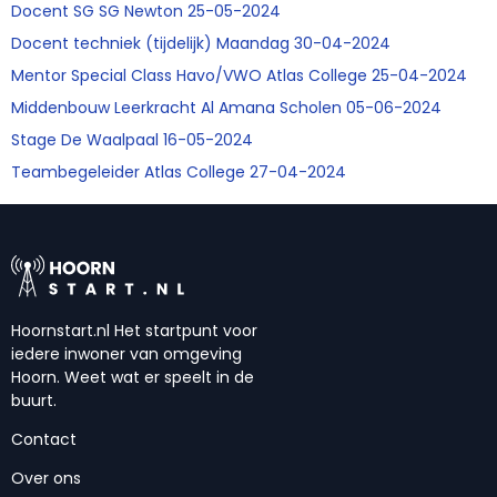
Docent SG SG Newton 25-05-2024
Docent techniek (tijdelijk) Maandag 30-04-2024
Mentor Special Class Havo/VWO Atlas College 25-04-2024
Middenbouw Leerkracht Al Amana Scholen 05-06-2024
Stage De Waalpaal 16-05-2024
Teambegeleider Atlas College 27-04-2024
Hoornstart.nl Het startpunt voor
iedere inwoner van omgeving
Hoorn. Weet wat er speelt in de
buurt.
Contact
Over ons