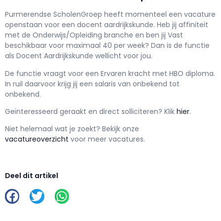
Purmerendse ScholenGroep h
eeft momenteel een vacature
openstaan voor een
docent aardrijkskunde
. Heb jij affiniteit
met de Onderwijs/Opleiding branche en ben jij
Vast
beschikbaar voor maximaal
40 per week? Dan is de functie
als
Docent Aardrijkskunde wellicht voor jou.
De functie vraagt voor een
Ervaren kracht met
HBO
diploma.
In ruil daarvoor krijg jij een salaris van
onbekend
tot
onbekend.
Geïnteresseerd geraakt en d
irect solliciteren? Klik
hier
.
Niet helemaal wat je zoekt? Bekijk onze
vacatureoverzicht
voor meer vacatures.
Deel dit artikel