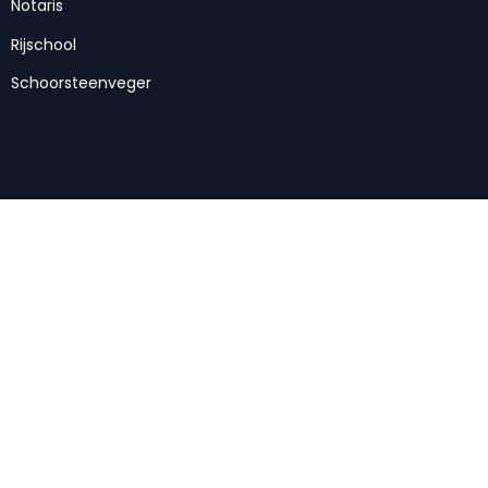
Notaris
Rijschool
Schoorsteenveger