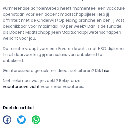
Purmerendse ScholenGroep h
eeft momenteel een vacature
openstaan voor een
docent maatschappijleer
. Heb jij
affiniteit met de Onderwijs/Opleiding branche en ben jij
Vast
beschikbaar voor maximaal
40 per week? Dan is de functie
als
Docent Maatschappijleer/Maatschappijwetenschappen
wellicht voor jou.
De functie vraagt voor een
Ervaren kracht met
HBO
diploma.
In ruil daarvoor krijg jij een salaris van
onbekend
tot
onbekend.
Geïnteresseerd geraakt en d
irect solliciteren? Klik
hier
.
Niet helemaal wat je zoekt? Bekijk onze
vacatureoverzicht
voor meer vacatures.
Deel dit artikel