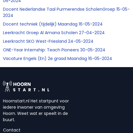
06-2024
Docent Nederlandse Taal Purmerendse ScholenGroep 15-05-
2024
Docent techniek (tijdelijk) Maandag 16-05-2024
Leerkracht Groep Al Amana Scholen 27-04-2024
Leerkracht SKO West-Friesland 24-05-2024
ONE-Year Internship: Teach Pioneers 30-05-2024
Vacature Engels (En) 2e graad Maandag 16-05-2024
Hoornstart.nl Het startpunt voor
iedere inwoner van omgeving
Hoorn. Weet wat er speelt in de
buurt.
Contact