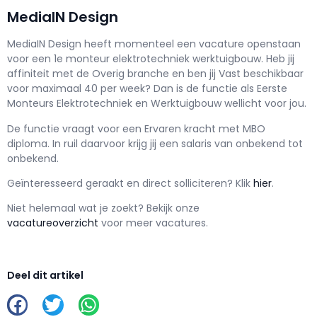
MediaIN Design
MediaIN Design h
eeft momenteel een vacature openstaan
voor een
1e monteur elektrotechniek werktuigbouw
. Heb jij
affiniteit met de Overig branche en ben jij
Vast
beschikbaar
voor maximaal
40 per week? Dan is de functie als
Eerste
Monteurs Elektrotechniek en Werktuigbouw wellicht voor jou.
De functie vraagt voor een
Ervaren kracht met
MBO
diploma. In ruil daarvoor krijg jij een salaris van
onbekend
tot
onbekend.
Geïnteresseerd geraakt en d
irect solliciteren? Klik
hier
.
Niet helemaal wat je zoekt? Bekijk onze
vacatureoverzicht
voor meer vacatures.
Deel dit artikel