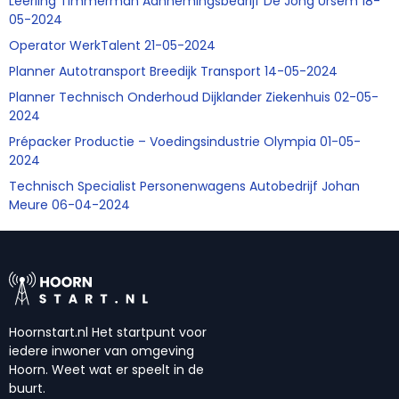
Leerling Timmerman Aannemingsbedrijf De Jong Ursem 18-
05-2024
Operator WerkTalent 21-05-2024
Planner Autotransport Breedijk Transport 14-05-2024
Planner Technisch Onderhoud Dijklander Ziekenhuis 02-05-
2024
Prépacker Productie – Voedingsindustrie Olympia 01-05-
2024
Technisch Specialist Personenwagens Autobedrijf Johan
Meure 06-04-2024
Hoornstart.nl Het startpunt voor
iedere inwoner van omgeving
Hoorn. Weet wat er speelt in de
buurt.