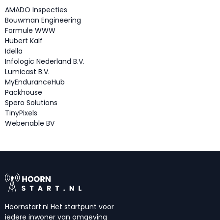
AMADO Inspecties
Bouwman Engineering
Formule WWW
Hubert Kalf
Idella
Infologic Nederland B.V.
Lumicast B.V.
MyEnduranceHub
Packhouse
Spero Solutions
TinyPixels
Webenable BV
Hoornstart.nl Het startpunt voor
iedere inwoner van omgeving