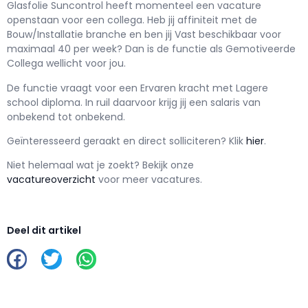
Glasfolie Suncontrol h
eeft momenteel een vacature
openstaan voor een
collega
. Heb jij affiniteit met de
Bouw/Installatie branche en ben jij
Vast
beschikbaar voor
maximaal
40 per week? Dan is de functie als
Gemotiveerde
Collega wellicht voor jou.
De functie vraagt voor een
Ervaren kracht met
Lagere
school
diploma. In ruil daarvoor krijg jij een salaris van
onbekend
tot
onbekend.
Geïnteresseerd geraakt en d
irect solliciteren? Klik
hier
.
Niet helemaal wat je zoekt? Bekijk onze
vacatureoverzicht
voor meer vacatures.
Deel dit artikel