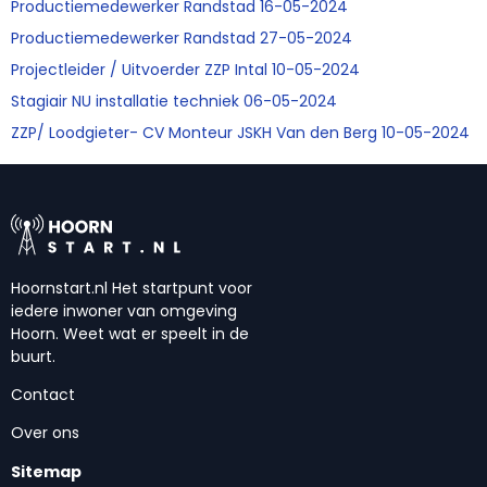
Productiemedewerker Randstad 16-05-2024
Productiemedewerker Randstad 27-05-2024
Projectleider / Uitvoerder ZZP Intal 10-05-2024
Stagiair NU installatie techniek 06-05-2024
ZZP/ Loodgieter- CV Monteur JSKH Van den Berg 10-05-2024
Hoornstart.nl Het startpunt voor
iedere inwoner van omgeving
Hoorn. Weet wat er speelt in de
buurt.
Contact
Over ons
Sitemap