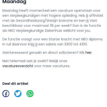
Maandag
Maandag h
eeft momenteel een vacature openstaan voor
een
Verpleegkundigen met hogere opleiding
. Heb jij affiniteit
met de Gezondheidszorg/Welzijn branche en ben jij
Vast
beschikbaar voor maximaal
36 per week? Dan is de functie
als
HBO Verpleegkundige Ziekenhuis wellicht voor jou.
De functie vraagt voor een
Starter kracht met
HBO
diploma.
In ruil daarvoor krijg jij een salaris van
3300
tot
4100.
Geïnteresseerd geraakt en d
irect solliciteren? Klik
hier
.
Niet helemaal wat je zoekt? Bekijk onze
vacatureoverzicht
voor meer vacatures.
Deel dit artikel