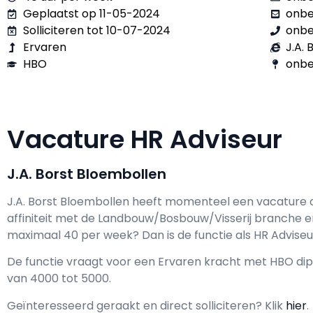
Geplaatst op 11-05-2024
onb
Solliciteren tot 10-07-2024
onb
Ervaren
J.A.
HBO
onbe
Vacature HR Adviseur
J.A. Borst Bloembollen
J.A. Borst Bloembollen h
eeft momenteel een vacature 
affiniteit met de Landbouw/Bosbouw/Visserij branche en
maximaal
40 per week? Dan is de functie als
HR Adviseur
De functie vraagt voor een
Ervaren kracht met
HBO
dip
van
4000
tot
5000.
Geïnteresseerd geraakt en d
irect solliciteren? Klik
hier
.