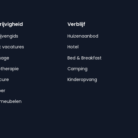
rijvigheid
Verblijf
ijvengids
Huizenaanbod
 vacatures
Hotel
sage
Bed & Breakfast
otherapie
Camping
cure
Kinderopvang
per
nmeubelen