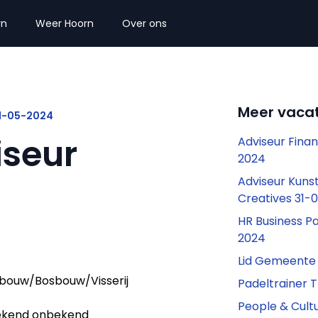
rn
Weer Hoorn
Over ons
Meer vacat
11-05-2024
seur
Adviseur Finan
2024
Adviseur Kuns
Creatives 31-
HR Business P
2024
Lid Gemeente
bouw/Bosbouw/Visserij
Padeltrainer 
People & Cultu
kend onbekend