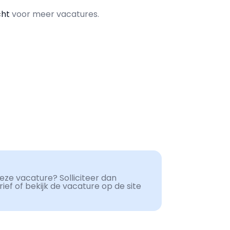
cht
voor meer vacatures.
ze vacature? Solliciteer dan
ef of bekijk de vacature op de site