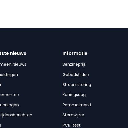
tste nieuws
Informatie
emeen Nieuws
Benzineprijs
meldingen
Gebedstijden
r
Stroomstoring
nementen
Koningsdag
gunningen
Rommelmarkt
lijdensberichten
Stemwijzer
s
PCR-test