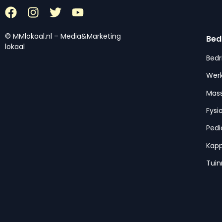
© MMlokaal.nl – Media&Marketing
Bed
lokaal
Bedr
Werk
Mas
Fysi
Pedi
Kap
Tui