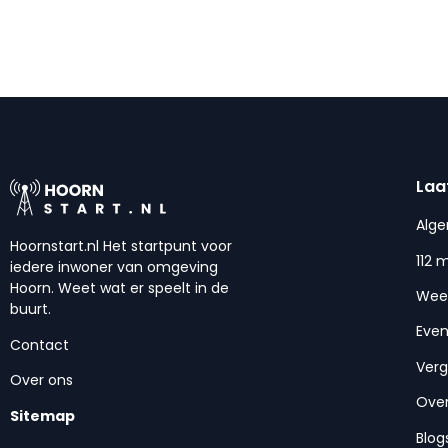
Laa
Alg
Hoornstart.nl Het startpunt voor
112 
iedere inwoner van omgeving
Hoorn. Weet wat er speelt in de
Wee
buurt.
Eve
Contact
Ver
Over ons
Over
Sitemap
Blog