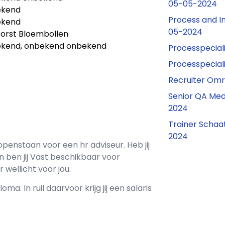
05-05-2024
ekend
Process and In
ekend
05-2024
 Borst Bloembollen
kend, onbekend onbekend
Processpecial
Processpecial
Recruiter Omr
Senior QA Me
2024
Trainer Schaa
2024
openstaan voor een
hr adviseur
. Heb jij
 ben jij
Vast
beschikbaar voor
 wellicht voor jou.
loma. In ruil daarvoor krijg jij een salaris