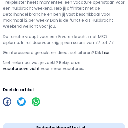
Trekpleister h
eeft momenteel een vacature openstaan voor
een
hulpkracht weekend
. Heb jij affiniteit met de
Detailhandel branche en ben jij
Vast
beschikbaar voor
maximaal
12 per week? Dan is de functie als
Hulpkracht
Weekend wellicht voor jou.
De functie vraagt voor een
Ervaren kracht met
MBO
diploma. In ruil daarvoor krijg jij een salaris van
77
tot
77.
Geïnteresseerd geraakt en d
irect solliciteren? Klik
hier
.
Niet helemaal wat je zoekt? Bekijk onze
vacatureoverzicht
voor meer vacatures.
Deel dit artikel
Redactie HoornStart.nl