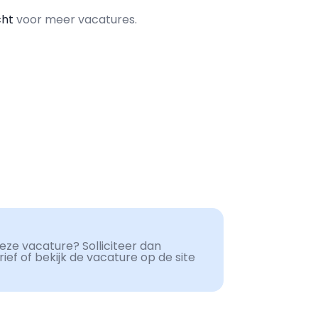
cht
voor meer vacatures.
ze vacature? Solliciteer dan
ef of bekijk de vacature op de site