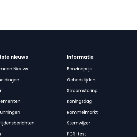
tste nieuws
Informatie
emeen Nieuws
Benzineprijs
meldingen
Gebedstijden
r
Stroomstoring
nementen
Koningsdag
gunningen
Rommelmarkt
lijdensberichten
Stemwijzer
s
PCR-test