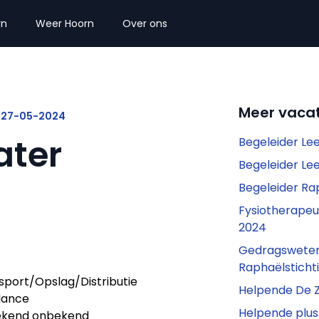
rn
Weer Hoorn
Over ons
Meer vacat
p 27-05-2024
ater
Begeleider Le
Begeleider L
Begeleider Ra
Fysiotherapeu
2024
Gedragswete
Raphaëlsticht
sport/Opslag/Distributie
Helpende De 
lance
Helpende plu
kend onbekend