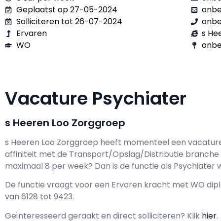
Geplaatst op 27-05-2024
onb
Solliciteren tot 26-07-2024
onb
Ervaren
s He
WO
onbe
Vacature Psychiater
s Heeren Loo Zorggroep
s Heeren Loo Zorggroep h
eeft momenteel een vacatur
affiniteit met de Transport/Opslag/Distributie branche 
maximaal
8 per week? Dan is de functie als
Psychiater w
De functie vraagt voor een
Ervaren kracht met
WO
dipl
van
6128
tot
9423.
Geïnteresseerd geraakt en d
irect solliciteren? Klik
hier
.