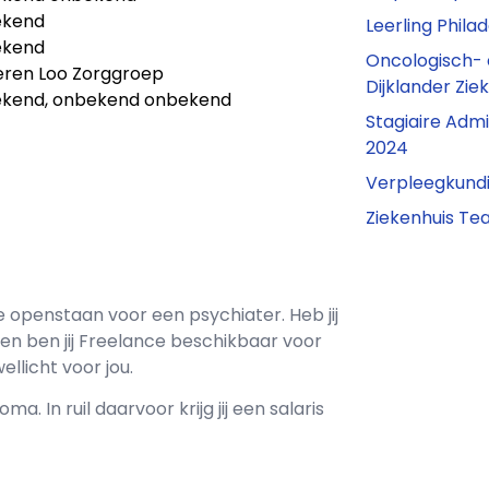
ekend
Leerling Phil
ekend
Oncologisch- 
eren Loo Zorggroep
Dijklander Zi
kend, onbekend onbekend
Stagiaire Admi
2024
Verpleegkundi
Ziekenhuis T
e openstaan voor een
psychiater
. Heb jij
en ben jij
Freelance
beschikbaar voor
ellicht voor jou.
oma. In ruil daarvoor krijg jij een salaris