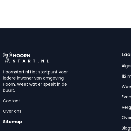
Laa
Alg
Hoornstart.nl Het startpunt voor
112 
iedere inwoner van omgeving
Hoorn. Weet wat er speelt in de
Wee
buurt.
Eve
Contact
Ver
Over ons
Over
Sitemap
Blog