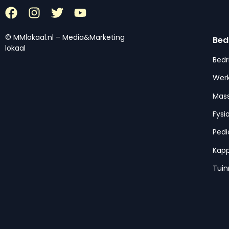
© MMlokaal.nl – Media&Marketing
Bed
lokaal
Bedr
Werk
Mas
Fysi
Pedi
Kap
Tui