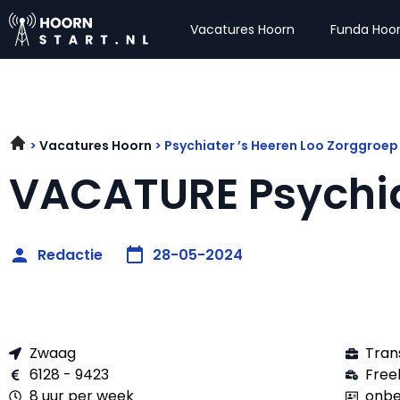
Vacatures Hoorn
Funda Hoo
Vacatures Hoorn
Psychiater ’s Heeren Loo Zorggroe
VACATURE Psychi
Redactie
28-05-2024
Zwaag
Tran
6128 - 9423
Free
8 uur per week
onbe