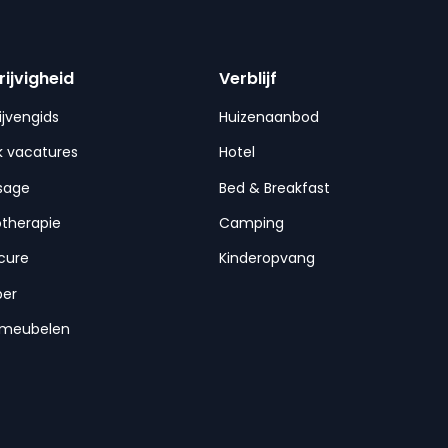
rijvigheid
Verblijf
ijvengids
Huizenaanbod
 vacatures
Hotel
sage
Bed & Breakfast
otherapie
Camping
cure
Kinderopvang
per
nmeubelen