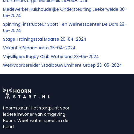
Krantenbezorger Mediahuis 24-04-2024
Medewerker Huishoudelijke Ondersteuning Leekerweide 30-
05-2024
Spinning-instructeur Sport- en Wellnesscenter De Dars 29-
05-2024
Stage Trainingsstal Maarse 20-04-2024
Vakantie Bijbaan Asito 25-04-2024
Vrijwilligers Rugby Club Waterland 23-05-2024
Werkvoorbereider Staalbouw Eminent Groep 23-05-2024
Hoornstart.nl Het startpunt voor
iedere inwoner van omgeving
Hoorn. Weet wat er speelt in de
buurt.