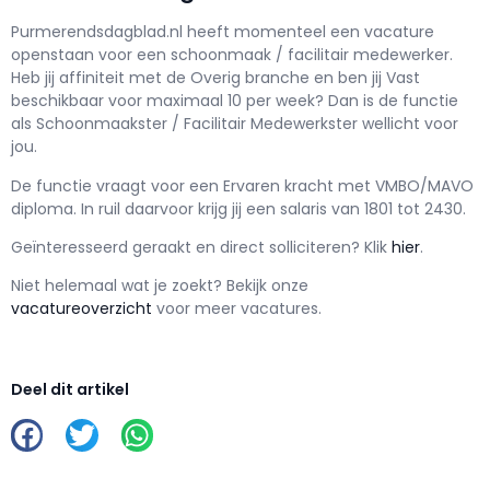
Purmerendsdagblad.nl h
eeft momenteel een vacature
openstaan voor een
schoonmaak / facilitair medewerker
.
Heb jij affiniteit met de Overig branche en ben jij
Vast
beschikbaar voor maximaal
10 per week? Dan is de functie
als
Schoonmaakster / Facilitair Medewerkster wellicht voor
jou.
De functie vraagt voor een
Ervaren kracht met
VMBO/MAVO
diploma. In ruil daarvoor krijg jij een salaris van
1801
tot
2430.
Geïnteresseerd geraakt en d
irect solliciteren? Klik
hier
.
Niet helemaal wat je zoekt? Bekijk onze
vacatureoverzicht
voor meer vacatures.
Deel dit artikel