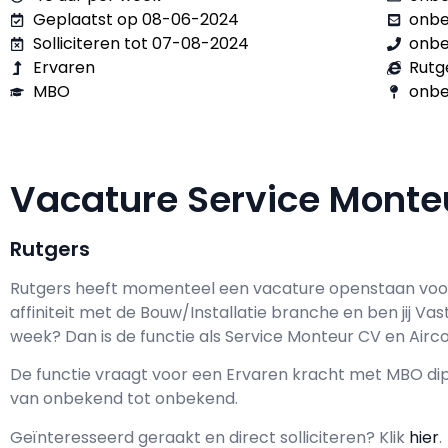
Geplaatst op 08-06-2024
onb
Solliciteren tot 07-08-2024
onb
Ervaren
Rutg
MBO
onbe
Vacature Service Monte
Rutgers
Rutgers h
eeft momenteel een vacature openstaan vo
affiniteit met de Bouw/Installatie branche en ben jij
Vas
week? Dan is de functie als
Service Monteur CV en Airco 
De functie vraagt voor een
Ervaren kracht met
MBO
dip
van
onbekend
tot
onbekend.
Geïnteresseerd geraakt en d
irect solliciteren? Klik
hier
.