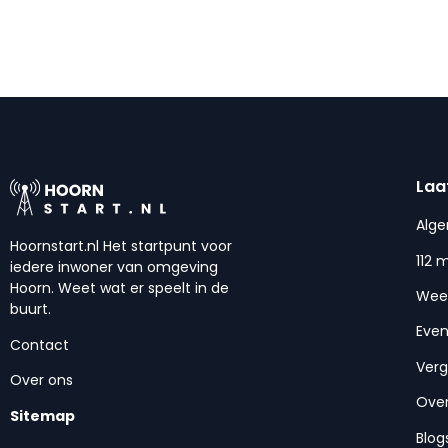
Laa
Alg
Hoornstart.nl Het startpunt voor
112 
iedere inwoner van omgeving
Hoorn. Weet wat er speelt in de
Wee
buurt.
Eve
Contact
Ver
Over ons
Over
Sitemap
Blog