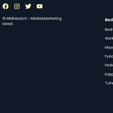
© MMlokaal.nl – Media&Marketing
Bed
lokaal
Bedr
Werk
Mas
Fysi
Pedi
Kap
Tui