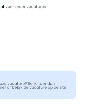
cht
voor meer vacatures.
ze vacature? Solliciteer dan
ef of bekijk de vacature op de site