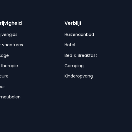
rijvigheid
Verblijf
ijvengids
Huizenaanbod
 vacatures
Hotel
sage
Bed & Breakfast
otherapie
Camping
cure
Kinderopvang
per
nmeubelen