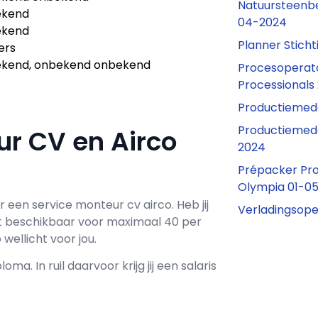
Natuursteenbe
ekend
04-2024
ekend
Planner Stich
ers
kend, onbekend onbekend
Procesoperato
Processionals
Productiemed
Productieme
ur CV en Airco
2024
Prépacker Pro
Olympia 01-0
or een
service monteur cv airco
. Heb jij
Verladingsope
t
beschikbaar voor maximaal
40 per
wellicht voor jou.
loma. In ruil daarvoor krijg jij een salaris