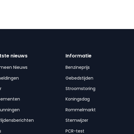
tste nieuws
Informatie
emeen Nieuws
Benzineprijs
meldingen
Gebedstijden
r
Stroomstoring
nementen
Koningsdag
gunningen
Rommelmarkt
lijdensberichten
Stemwijzer
s
PCR-test