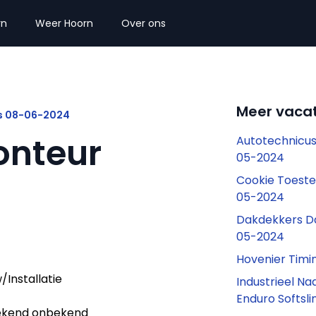
rn
Weer Hoorn
Over ons
Meer vacat
rs 08-06-2024
nteur
Autotechnicu
05-2024
Cookie Toeste
05-2024
Dakdekkers Da
05-2024
Hovenier Tim
/Installatie
Industrieel N
Enduro Softsl
kend onbekend