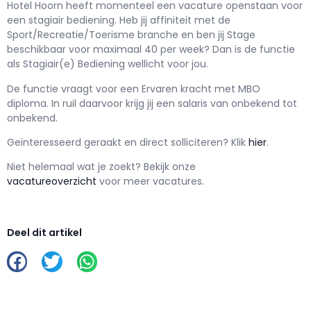
Hotel Hoorn h
eeft momenteel een vacature openstaan voor
een
stagiair bediening
. Heb jij affiniteit met de
Sport/Recreatie/Toerisme branche en ben jij
Stage
beschikbaar voor maximaal
40 per week? Dan is de functie
als
Stagiair(e) Bediening wellicht voor jou.
De functie vraagt voor een
Ervaren kracht met
MBO
diploma. In ruil daarvoor krijg jij een salaris van
onbekend
tot
onbekend.
Geïnteresseerd geraakt en d
irect solliciteren? Klik
hier
.
Niet helemaal wat je zoekt? Bekijk onze
vacatureoverzicht
voor meer vacatures.
Deel dit artikel