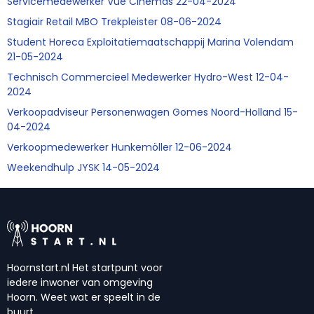
Servicemedewerker Vue Cinemas 22-04-2024
Stagiair Retail MBO Trekpleister 08-06-2024
Student Horeca Exploitatiemaatschappij Marina Volendam
21-05-2024
Technisch Commercieel Medewerker Hydro-West 12-04-
2024
Verkoopadviseur Personenwagen Gomes Noord-Holland 15-
04-2024
Verkoopmedewerker Hunkemöller 12-06-2024
Weekendhulp JYSK 14-05-2024
Hoornstart.nl Het startpunt voor
iedere inwoner van omgeving
Hoorn. Weet wat er speelt in de
buurt.