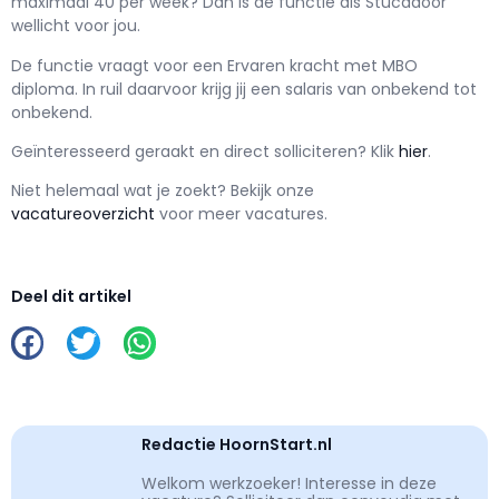
maximaal
40 per week? Dan is de functie als
Stucadoor
wellicht voor jou.
De functie vraagt voor een
Ervaren kracht met
MBO
diploma. In ruil daarvoor krijg jij een salaris van
onbekend
tot
onbekend.
Geïnteresseerd geraakt en d
irect solliciteren? Klik
hier
.
Niet helemaal wat je zoekt? Bekijk onze
vacatureoverzicht
voor meer vacatures.
Deel dit artikel
Redactie HoornStart.nl
Welkom werkzoeker! Interesse in deze