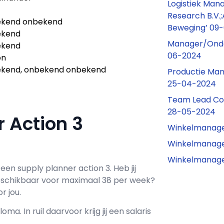
Logistiek Man
Research B.V.;
kend onbekend
Beweging’ 09
ekend
Manager/Onde
ekend
06-2024
on
kend, onbekend onbekend
Productie Man
25-04-2024
Team Lead Co
28-05-2024
r Action 3
Winkelmanage
Winkelmanage
Winkelmanage
 een
supply planner action 3
. Heb jij
schikbaar voor maximaal
38 per week?
r jou.
loma. In ruil daarvoor krijg jij een salaris