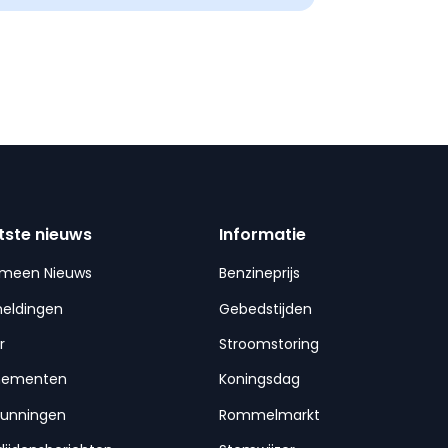
tste nieuws
Informatie
emeen Nieuws
Benzineprijs
meldingen
Gebedstijden
r
Stroomstoring
nementen
Koningsdag
gunningen
Rommelmarkt