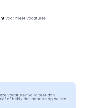
cht
voor meer vacatures.
ze vacature? Solliciteer dan
ef of bekijk de vacature op de site