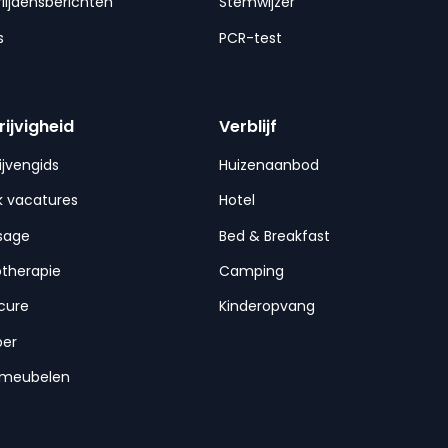
lijdensberichten
Stemwijzer
s
PCR-test
rijvigheid
Verblijf
ijvengids
Huizenaanbod
 vacatures
Hotel
sage
Bed & Breakfast
otherapie
Camping
cure
Kinderopvang
per
nmeubelen