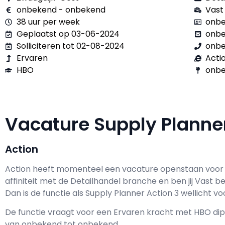
onbekend - onbekend
Vast
38 uur per week
onbe
Geplaatst op 03-06-2024
onb
Solliciteren tot 02-08-2024
onb
Ervaren
Acti
HBO
onbe
Vacature Supply Planne
Action
Action h
eeft momenteel een vacature openstaan voor
affiniteit met de Detailhandel branche en ben jij
Vast
be
Dan is de functie als
Supply Planner Action 3 wellicht voo
De functie vraagt voor een
Ervaren kracht met
HBO
dip
van
onbekend
tot
onbekend.