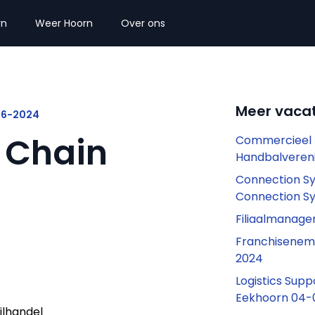
rn
Weer Hoorn
Over ons
Meer vacat
-06-2024
 Chain
Commercieel 
Handbalveren
Connection S
Connection S
Filiaalmanage
Franchiseneme
2024
Logistics Supp
Eekhoorn 04-
ilhandel