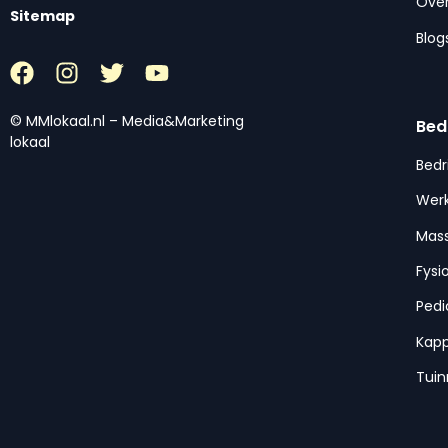
Over
Sitemap
Blog
© MMlokaal.nl – Media&Marketing
Bed
lokaal
Bedr
Werk
Mas
Fysi
Pedi
Kap
Tui