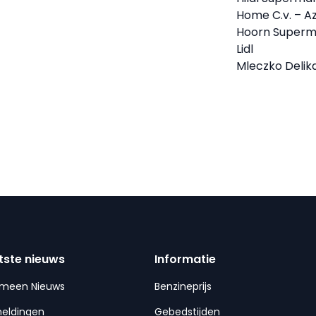
Home C.v. – A
Hoorn Superm
Lidl
Mleczko Delik
tste nieuws
Informatie
emeen Nieuws
Benzineprijs
meldingen
Gebedstijden