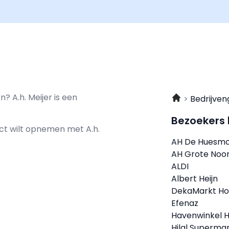
? A.h. Meijer is een
Bedrijven
Bezoekers
tact wilt opnemen met
A.h.
AH De Huesmo
AH Grote Noo
ALDI
Albert Heijn
DekaMarkt Ho
Efenaz
Havenwinkel 
Hilal Superma