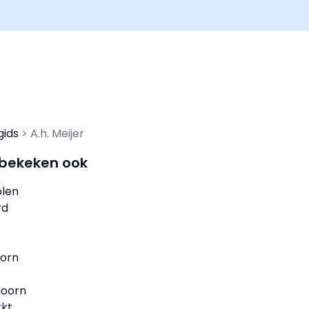
gids
A.h. Meijer
 bekeken ook
len
rd
orn
Hoorn
rkt