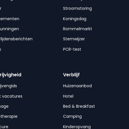
r
Stroomstoring
nementen
Koningsdag
gunningen
Rommelmarkt
lijdensberichten
Stemwijzer
s
PCR-test
rijvigheid
Verblijf
ijvengids
Huizenaanbod
 vacatures
Hotel
sage
Bed & Breakfast
otherapie
Camping
cure
Kinderopvang