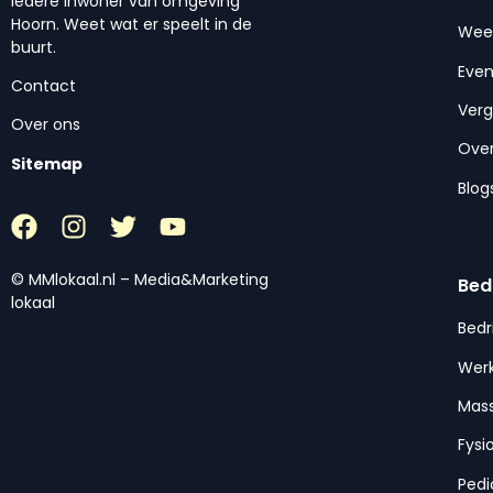
iedere inwoner van omgeving
Hoorn. Weet wat er speelt in de
Wee
buurt.
Eve
Contact
Ver
Over ons
Over
Sitemap
Blog
© MMlokaal.nl – Media&Marketing
Bed
lokaal
Bedr
Werk
Mas
Fysi
Pedi