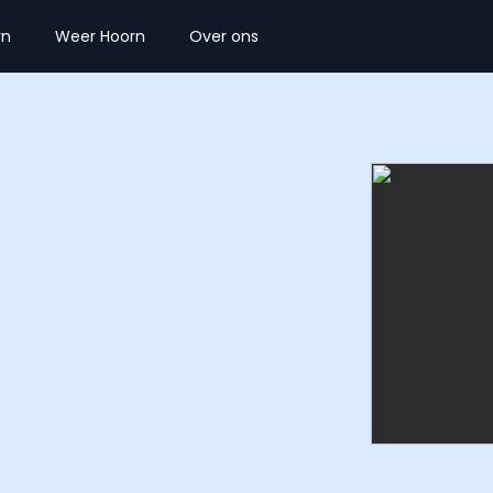
rn
Weer Hoorn
Over ons