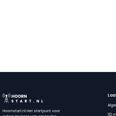
Laa
Alg
Hoornstart.nl Het startpunt voor
112 