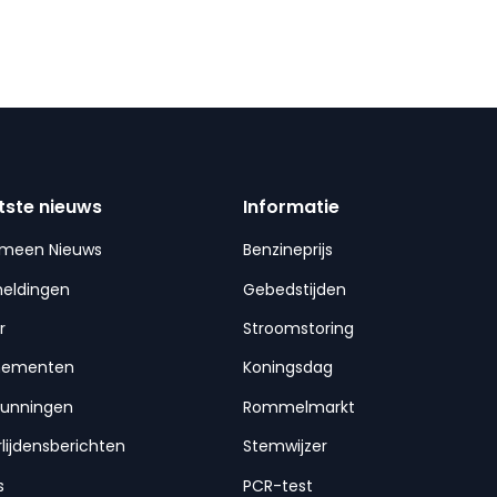
tste nieuws
Informatie
emeen Nieuws
Benzineprijs
meldingen
Gebedstijden
r
Stroomstoring
nementen
Koningsdag
gunningen
Rommelmarkt
lijdensberichten
Stemwijzer
s
PCR-test