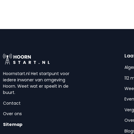
Laa
Alg
Hoornstart.nl Het startpunt voor
112 
iedere inwoner van omgeving
Hoorn. Weet wat er speelt in de
Wee
buurt.
Eve
Contact
Ver
Over ons
Over
Sitemap
Blog