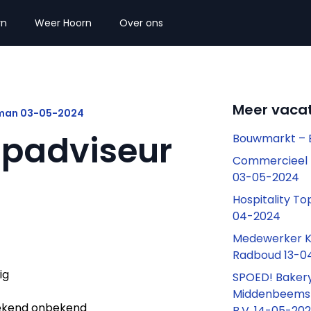
rn
Weer Hoorn
Over ons
Meer vacat
man 03-05-2024
padviseur
Bouwmarkt – 
Commercieel 
03-05-2024
Hospitality T
04-2024
Medewerker K
Radboud 13-0
ig
SPOED! Baker
Middenbeemst
kend onbekend
B.V. 14-05-20