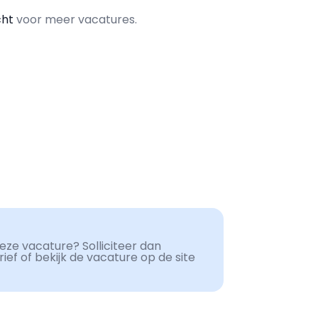
cht
voor meer vacatures.
ze vacature? Solliciteer dan
ef of bekijk de vacature op de site