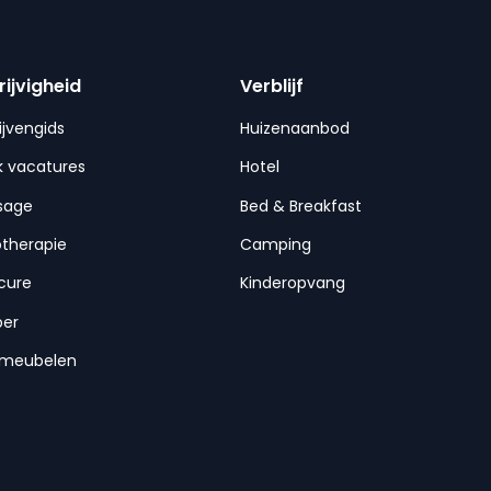
rijvigheid
Verblijf
ijvengids
Huizenaanbod
 vacatures
Hotel
sage
Bed & Breakfast
otherapie
Camping
cure
Kinderopvang
per
nmeubelen