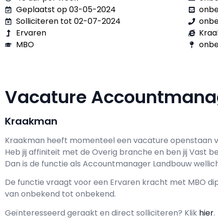
Geplaatst op 03-05-2024
onb
Solliciteren tot 02-07-2024
onb
Ervaren
Kra
MBO
onbe
Vacature Accountman
Kraakman
Kraakman h
eeft momenteel een vacature openstaan 
Heb jij affiniteit met de Overig branche en ben jij
Vast
be
Dan is de functie als
Accountmanager Landbouw wellicht
De functie vraagt voor een
Ervaren kracht met
MBO
dip
van
onbekend
tot
onbekend.
Geïnteresseerd geraakt en d
irect solliciteren? Klik
hier
.