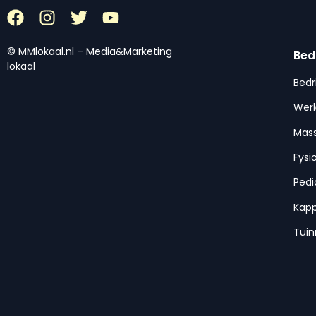
© MMlokaal.nl – Media&Marketing
Bed
lokaal
Bedr
Werk
Mas
Fysi
Pedi
Kap
Tui