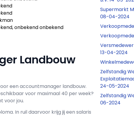
ekend
Supermarkt M
ekend
08-04-2024
akman
Verkoopmedew
kend, onbekend onbekend
Verkoopmedew
Versmedewerke
13-04-2024
ager Landbouw
Winkelmedewe
Zelfstandig W
Exploitatiema
24-05-2024
voor een
accountmanager landbouw
.
schikbaar voor maximaal
40 per week?
Zelfstandig W
 voor jou.
06-2024
loma. In ruil daarvoor krijg jij een salaris