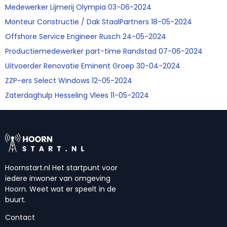
Medewerker Lijmerij Olympia 03-06-2024
Monteur Constructie / Dak StaalPartners 18-05-2024
Offshore Service Engineer Rusch 24-05-2024
Productiemedewerker part-time Randstad 07-06-2024
Uitvoerder Renovatie Eminent Groep 30-04-2024
ZZP-ers Select Windows 12-05-2024
Zaterdaghulp Hesseling Vlees 11-05-2024
Hoornstart.nl Het startpunt voor
iedere inwoner van omgeving
Hoorn. Weet wat er speelt in de
buurt.
Contact