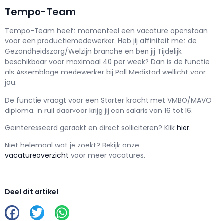
Tempo-Team
Tempo-Team h
eeft momenteel een vacature openstaan
voor een
productiemedewerker
. Heb jij affiniteit met de
Gezondheidszorg/Welzijn branche en ben jij
Tijdelijk
beschikbaar voor maximaal
40 per week? Dan is de functie
als
Assemblage medewerker bij Pall Medistad wellicht voor
jou.
De functie vraagt voor een
Starter kracht met
VMBO/MAVO
diploma. In ruil daarvoor krijg jij een salaris van
16
tot
16.
Geïnteresseerd geraakt en d
irect solliciteren? Klik
hier
.
Niet helemaal wat je zoekt? Bekijk onze
vacatureoverzicht
voor meer vacatures.
Deel dit artikel