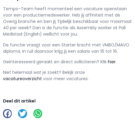
Tempo-Team h
eeft momenteel een vacature openstaan
voor een
productiemedewerker
. Heb jij affiniteit met de
Overig branche en ben jij
Tijdelijk
beschikbaar voor maximaal
40 per week? Dan is de functie als
Assembly worker at Pall
Medistad (English) wellicht voor jou.
De functie vraagt voor een
Starter kracht met
VMBO/MAVO
diploma. In ruil daarvoor krijg jij een salaris van
16
tot
16.
Geïnteresseerd geraakt en d
irect solliciteren? Klik
hier
.
Niet helemaal wat je zoekt? Bekijk onze
vacatureoverzicht
voor meer vacatures.
Deel dit artikel