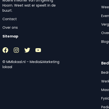
iedere inwoner van omgeving
Hoorn. Weet wat er speelt in de
Wee
buurt.
Eve
Contact
Ver
Over ons
Over
Sitemap
Blog
© MMlokaal.nl – Media&Marketing
Bed
lokaal
Bedr
Werk
Mas
Fysi
Pedi