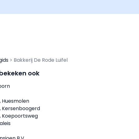
gids
Bakkerij De Rode Luifel
 bekeken ook
oorn
n, Huesmolen
n, Kersenboogerd
n, Koepoortsweg
aleis
nsioen B.V.