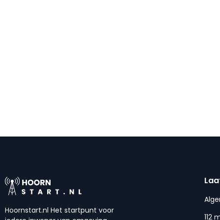
Laa
Alg
Hoornstart.nl Het startpunt voor
112 