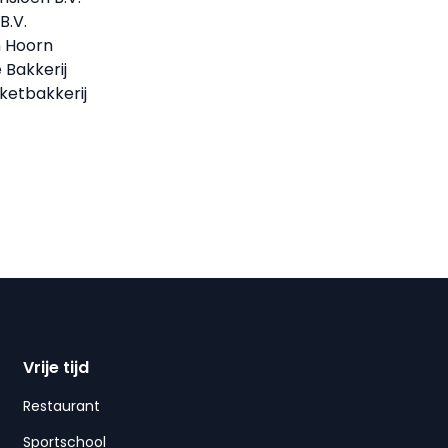
B.V.
n Hoorn
e Bakkerij
nketbakkerij
Vrije tijd
Restaurant
Sportschool