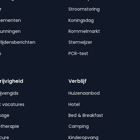
r
Stroomstoring
nementen
Koningsdag
gunningen
Rommelmarkt
lijdensberichten
Stemwijzer
s
PCR-test
rijvigheid
Verblijf
ijvengids
Huizenaanbod
 vacatures
Hotel
sage
Bed & Breakfast
otherapie
Camping
cure
Kinderopvang