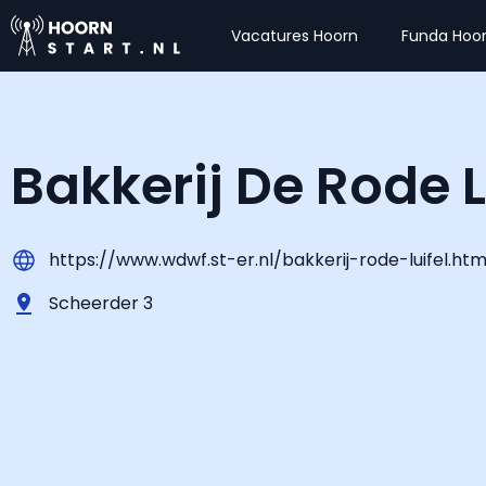
Vacatures Hoorn
Funda Hoo
Bakkerij De Rode L
https://www.wdwf.st-er.nl/bakkerij-rode-luifel.htm
Scheerder 3