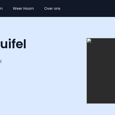
rn
Weer Hoorn
Over ons
uifel
l