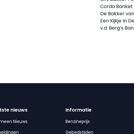
Corda Banket 
De Bakker va
Een Kijkje In D
v.d. Berg’s Ba
tste nieuws
Informatie
emeen Nieuws
Benzineprijs
meldingen
Gebedstijden