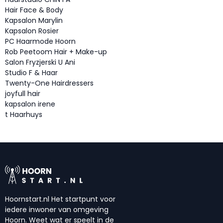
Hair Face & Body
Kapsalon Marylin
Kapsalon Rosier
PC Haarmode Hoorn
Rob Peetoom Hair + Make-up
Salon Fryzjerski U Ani
Studio F & Haar
Twenty-One Hairdressers
joyfull hair
kapsalon irene
t Haarhuys
Hoornstart.nl Het startpunt voor
iedere inwoner van omgeving
Hoorn. Weet wat er speelt in de