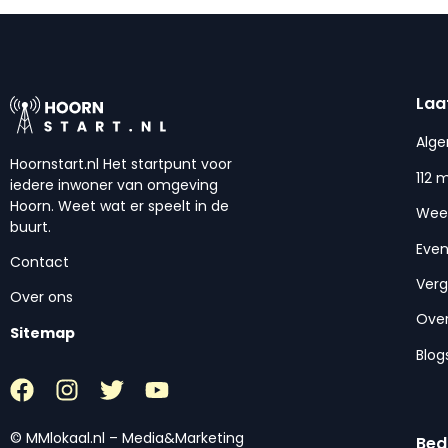
Laa
Alg
Hoornstart.nl Het startpunt voor
112 
iedere inwoner van omgeving
Hoorn. Weet wat er speelt in de
Wee
buurt.
Eve
Contact
Ver
Over ons
Over
Sitemap
Blog
© MMlokaal.nl – Media&Marketing
Bed