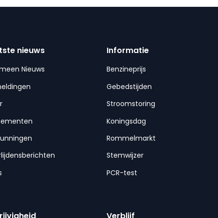
tste nieuws
Informatie
emeen Nieuws
Benzineprijs
meldingen
Gebedstijden
r
Stroomstoring
nementen
Koningsdag
gunningen
Rommelmarkt
lijdensberichten
Stemwijzer
s
PCR-test
rijvigheid
Verblijf