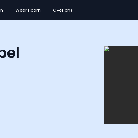
rn
Weer Hoorn
Over ons
pel