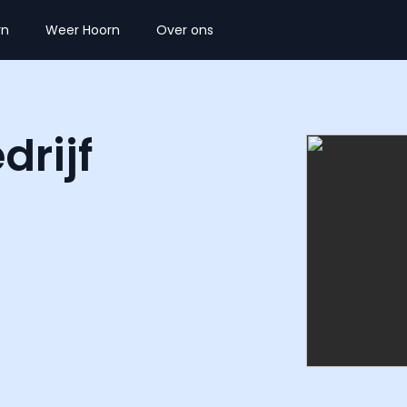
rn
Weer Hoorn
Over ons
rijf