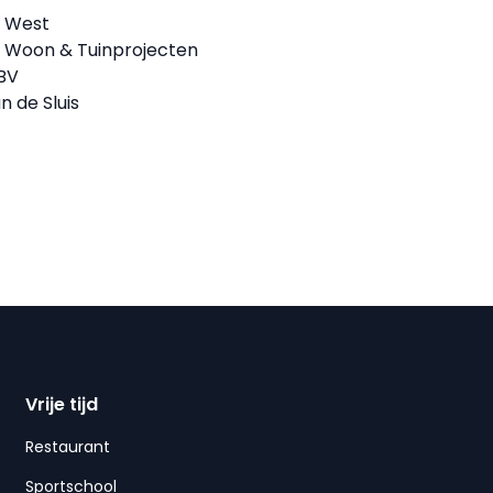
l West
 – Woon & Tuinprojecten
BV
n de Sluis
Vrije tijd
Restaurant
Sportschool