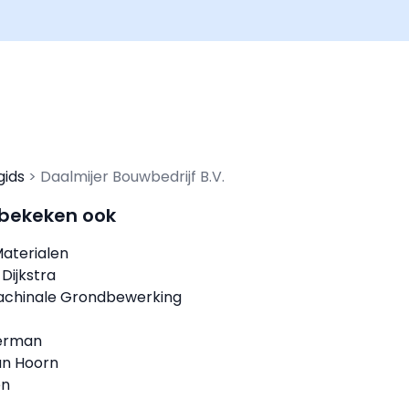
gids
Daalmijer Bouwbedrijf B.V.
 bekeken ook
aterialen
 Dijkstra
achinale Grondbewerking
erman
n Hoorn
en