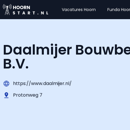
Vacatures Hoorn
Funda Hoo
Daalmijer Bouwbed
B.V.
https://www.daalmijer.nl/
Protonweg 7