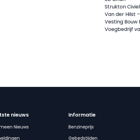
Strukton Civie
Van der Hilst
Vesting Bouw 
Voegbedrijf va
tste nieuws
Informatie
emeen Nieuws
Benzineprijs
meldingen
Gebedstijden