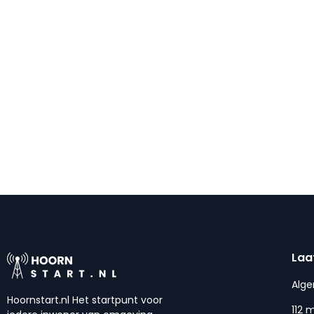
Laa
Alg
Hoornstart.nl Het startpunt voor
112 