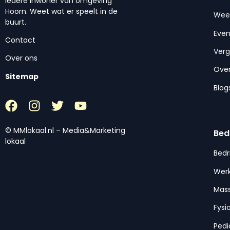
iedere inwoner van omgeving
Hoorn. Weet wat er speelt in de
Wee
buurt.
Eve
Contact
Ver
Over ons
Over
Sitemap
Blog
© MMlokaal.nl – Media&Marketing
Bed
lokaal
Bedr
Werk
Mas
Fysi
Pedi