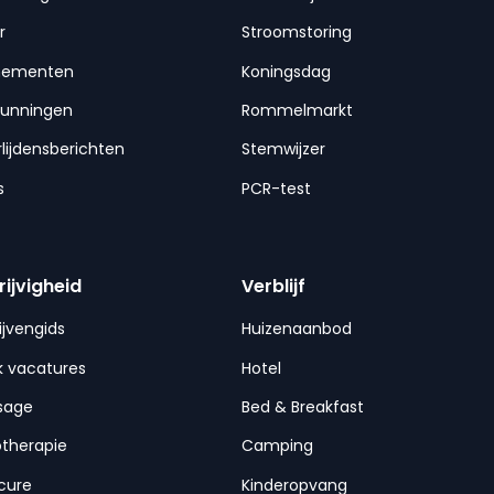
r
Stroomstoring
nementen
Koningsdag
gunningen
Rommelmarkt
lijdensberichten
Stemwijzer
s
PCR-test
rijvigheid
Verblijf
ijvengids
Huizenaanbod
 vacatures
Hotel
sage
Bed & Breakfast
otherapie
Camping
cure
Kinderopvang