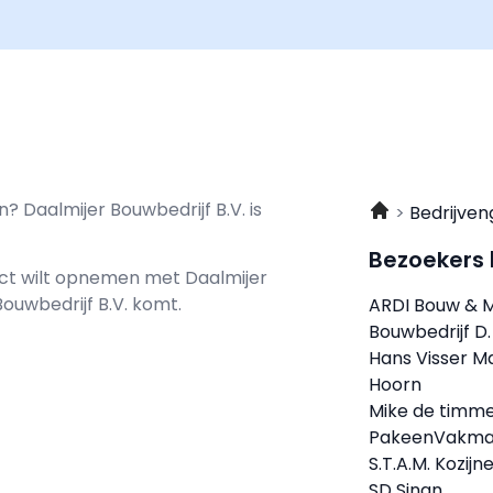
? Daalmijer Bouwbedrijf B.V. is
Bedrijven
Bezoekers
tact wilt opnemen met
Daalmijer
Bouwbedrijf B.V. komt.
ARDI Bouw & M
Bouwbedrijf D.
Hans Visser M
Hoorn
Mike de timm
PakeenVakma
S.T.A.M. Kozijn
SD Sinan