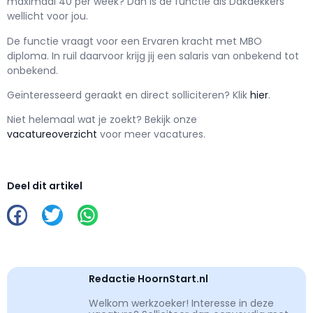
maximaal
40 per week? Dan is de functie als
Dakdekkers
wellicht voor jou.
De functie vraagt voor een
Ervaren kracht met
MBO
diploma. In ruil daarvoor krijg jij een salaris van
onbekend
tot
onbekend.
Geïnteresseerd geraakt en d
irect solliciteren? Klik
hier
.
Niet helemaal wat je zoekt? Bekijk onze
vacatureoverzicht
voor meer vacatures.
Deel dit artikel
Redactie HoornStart.nl
Welkom werkzoeker! Interesse in deze