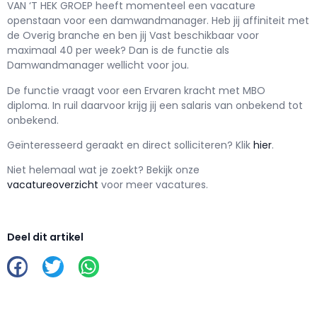
VAN ‘T HEK GROEP h
eeft momenteel een vacature
openstaan voor een
damwandmanager
. Heb jij affiniteit met
de Overig branche en ben jij
Vast
beschikbaar voor
maximaal
40 per week? Dan is de functie als
Damwandmanager wellicht voor jou.
De functie vraagt voor een
Ervaren kracht met
MBO
diploma. In ruil daarvoor krijg jij een salaris van
onbekend
tot
onbekend.
Geïnteresseerd geraakt en d
irect solliciteren? Klik
hier
.
Niet helemaal wat je zoekt? Bekijk onze
vacatureoverzicht
voor meer vacatures.
Deel dit artikel