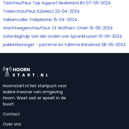
Taxichauffeur Top Support Nederland BV 07-05-2024
Trailerchauffeur IQSelect 22-04-2024
Vakkenvuller Trekpleister 15-04-2024
Vrachtwagenchauffeur CE Wolfram Chain 16-05-2024
Zaterdaghulp Van der Linden van Sprankhuizen 01-06-2024
pakketbezorger – parttime en fulltime Randstad 28-05-2024
Hoornstart.nl Het startpunt voor
iedere inwoner van omgeving
Hoorn. Weet wat er speelt in de
buurt.
Contact
Over ons