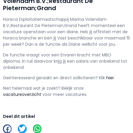
Volendam B.V.;Restaurant De
Pieterman;Grand
Horeca Exploitatiemaatschappij Marina Volendam
B.V.;Restaurant De Pieterman;Grand h
eeft momenteel een
vacature openstaan voor een
diane
. Heb jij affiniteit met de
Horeca branche en ben jij
Vast
beschikbaar voor maximaal
15
per week? Dan is de functie als
Diane wellicht voor jou.
De functie vraagt voor een
Ervaren kracht met
MBO
diploma. In ruil daarvoor krijg jij een salaris van
onbekend
tot
onbekend.
Geïnteresseerd geraakt en d
irect solliciteren? Klik
hier
.
Niet helemaal wat je zoekt? Bekijk onze
vacatureoverzicht
voor meer vacatures.
Deel dit artikel