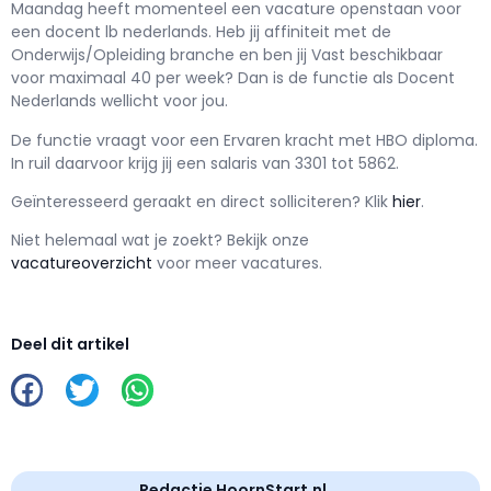
Maandag h
eeft momenteel een vacature openstaan voor
een
docent lb nederlands
. Heb jij affiniteit met de
Onderwijs/Opleiding branche en ben jij
Vast
beschikbaar
voor maximaal
40 per week? Dan is de functie als
Docent
Nederlands wellicht voor jou.
De functie vraagt voor een
Ervaren kracht met
HBO
diploma.
In ruil daarvoor krijg jij een salaris van
3301
tot
5862.
Geïnteresseerd geraakt en d
irect solliciteren? Klik
hier
.
Niet helemaal wat je zoekt? Bekijk onze
vacatureoverzicht
voor meer vacatures.
Deel dit artikel
Redactie HoornStart.nl